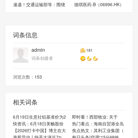
速递！交通运输部等：围绕
德琪医药-B（06996.HK）
航
拟回
词条信息
admin
181
词条创建者
浏览次数：
153
相关词条
6月19日生意社铝基准价为2
即时看！西部牧业: 关于
快资讯：6月18日美畅股份
热门看点：海南自贸港全岛
【2026打卡中国】博主在大
焦点热文：其利工业集团（
港股异动丨快手大涨近7%，
每日头条!空调“15分钟抽