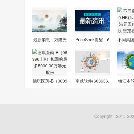
最新消息：万隆光
PriceSeek提醒：6
不同集团(
电: 关于
月26日华东
K)斥
德琪医药-B（0699
南威软件(603636.
镇江本
6.HK）拟回
SH)：控股
最大
Copyright 201