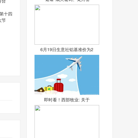
合
内容
第十四
十六节
公告。
6月19日生意社铝基准价为2
即时看！西部牧业: 关于