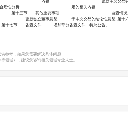
合同的主要内容 内容 更新本次交易符
 第八节 本次交易合规性分析 定的相关
公司股票的 第十三节 其他重要事项 自查情况
 更新独立董事意见 于本次交易的结论性意见 第
期 第十七节 备查文件 增加部分备查文件 特此
仅供参考，如果您需要解决具体问题
学等领域），建议您咨询相关领域专业人士。