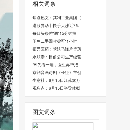
相关词条
焦点热文：其利工业集团（
港股异动丨快手大涨近7%，
每日头条!空调“15分钟抽
闲鱼二手回收称可“1小时
福元医药：苯溴马隆片等药
永顺泰：目前公司生产经营
“AI先看一遍，医生再帮把
京韵音画诗剧《长征》主创
生意社：6月15日江苏鑫万
观焦点：6月15日半导体概
图文词条