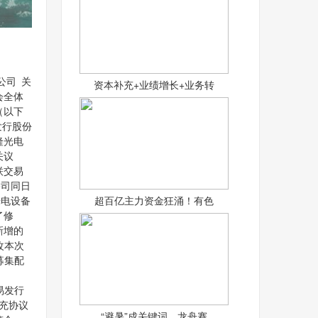
司 关
资本补充+业绩增长+业务转
会全体
（以下
发行股份
隆光电
关议
联交易
司同日
超百亿主力资金狂涌！有色
隆光电设备
了修
增的
本次
集配
情况
易发行
充协议
“避暑”成关键词、龙舟赛