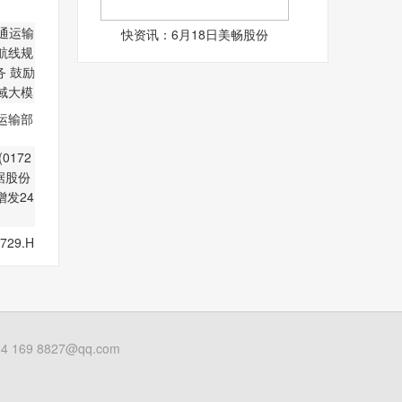
快资讯：6月18日美畅股份
运输部
绕航
29.H
据股
69 8827@qq.com