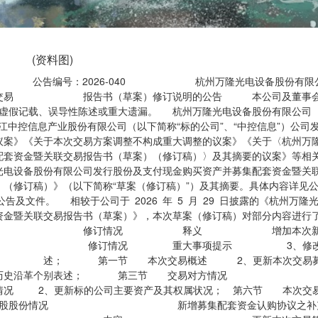
(资料图)
 公告编号：2026-040 杭州万隆光电设备股份有限公
暨关联交易 报告书（草案）修订说明的公告 本公司及董事
虚假记载、误导性陈述或重大遗漏。 杭州万隆光电设备股份有限公司
浙江中控信息产业股份有限公司（以下简称“标的公司”、“中控信息”）公司
议案》《关于本次交易方案调整不构成重大调整的议案》《关于〈杭州万
配套资金暨关联交易报告书（草案）（修订稿）〉及其摘要的议案》等相
光电设备股份有限公司发行股份及支付现金购买资产并募集配套资金暨关
称“草案（修订稿）”）及其摘要。具体内容详见公
披露的相关公告及文件。 相较于公司于 2026 年 5 月 29 日披露的《杭州万
资金暨关联交易报告书（草案）》，本次草案（修订稿）对部分内容进行
章节 修订情况 释义 增加本次新
章节 修订情况 重大事项提示 3、修改
述； 第一节 本次交易概述 2、更新本次交易募
史沿革个别表述； 第三节 交易对方
 2、更新标的公司主要资产及其权属状况； 第六节 本次交
发行普通股股份情况 新增募集配套资金认购协议之补