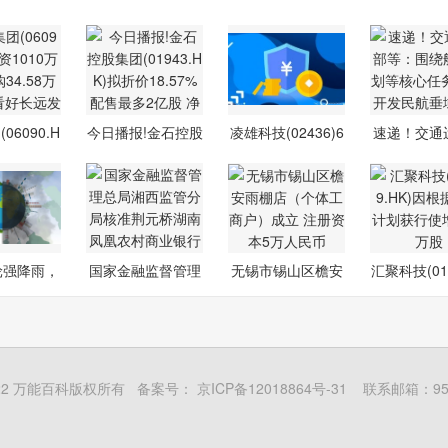
06090.H
今日播报!金石控股
凌雄科技(02436)6
速递！交通
资1010
集团(0194
月25日斥资
等：围
轮强降雨，
国家金融监督管理
无锡市锡山区檐安
汇聚科技(017
 105
总局湘西监
雨棚店（个
K)因根
5-2022 万能百科版权所有 备案号：
京ICP备12018864号-31
联系邮箱：954 1