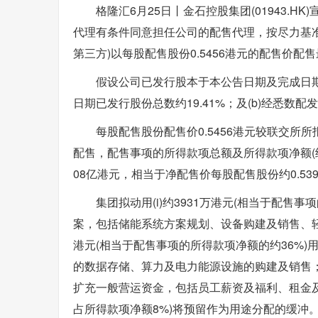
格隆汇6月25日丨金石控股集团(01943.H
代理有条件同意担任公司的配售代理，按尽力基准
第三方)以每股配售股份0.5456港元的配售价配
假设公司已发行股本于本公告日期及完成日期
日期已发行股份总数约19.41%；及(b)经悉数
每股配售股份配售价0.5456港元较联交所所
配售，配售事项的所得款项总额及所得款项净额(经
08亿港元，相当于净配售价每股配售股份约0.53
集团拟动用(i)约3931万港元(相当于配售
案，包括储能系统方案规划、设备购建及销售、轻型
港元(相当于配售事项的所得款项净额的约36%)
的数据存储、算力及电力能源设施的购建及销售；(ii
扩充一般营运资金，包括员工薪资及福利、租金及管
占所得款项净额8%)将预留作为用途分配的缓冲