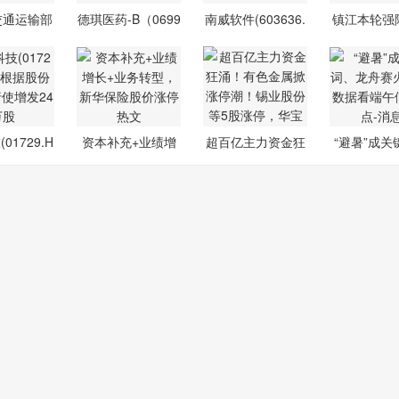
交通运输部
德琪医药-B（0699
南威软件(603636.
镇江本轮强
围绕航
6.HK）拟回
SH)：控股
最大 10
01729.H
资本补充+业绩增
超百亿主力资金狂
“避暑”成关
因根据股
长+业务转型
涌！有色金
龙舟赛