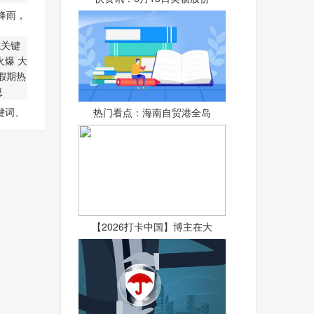
降雨，
5
键词、
热门看点：海南自贸港全岛
火
【2026打卡中国】博主在大