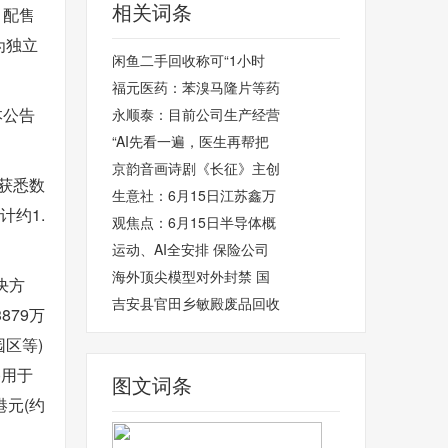
相关词条
，配售
为独立
闲鱼二手回收称可“1小时
福元医药：苯溴马隆片等药
本公告
永顺泰：目前公司生产经营
“AI先看一遍，医生再帮把
京韵音画诗剧《长征》主创
份获悉数
生意社：6月15日江苏鑫万
计约1.
观焦点：6月15日半导体概
运动、AI全安排 保险公司
海外顶尖模型对外封禁 国
决方
吉安县官田乡敏殿废品回收
879万
区等)
)用于
图文词条
港元(约