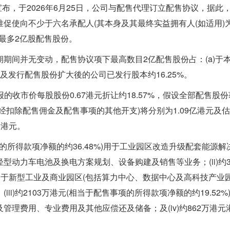
K)宣布，于2026年6月25日，公司与配售代理订立配售协议，据此
促使向不少于六名承配人(其本身及其最终实益拥有人(如适用)
售最多2亿股配售股份。
期间并无变动，配售协议项下最高数目2亿配售股份占：(a)于
配发及发行配售股份扩大後的公司已发行股本约16.25%。
报的收市价每股股份0.67港元折让约18.57%，假设全部配售股
扣除配售佣金及配售事项的其他开支)将分别为1.09亿港元及估
9港元。
事项的所得款项净额的约36.48%)用于工业园区改造升级配套能源解
动力车电池及换电方案规划、设备购建及销售等业务；(ii)约3
用于新型工业及商业园区(包括算力中心、数据中心及高科技产业园
i)约2103万港元(相当于配售事项的所得款项净额的约19.52%
理费用、专业费用及其他应偿还及储备；及(iv)约862万港元
。