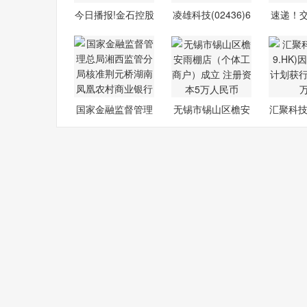
今日播报!金石控股
凌雄科技(02436)6
速递！
集团(0194
月25日斥资
等：
国家金融监督管理
无锡市锡山区檐安
汇聚科技(
总局湘西监
雨棚店（个
K)