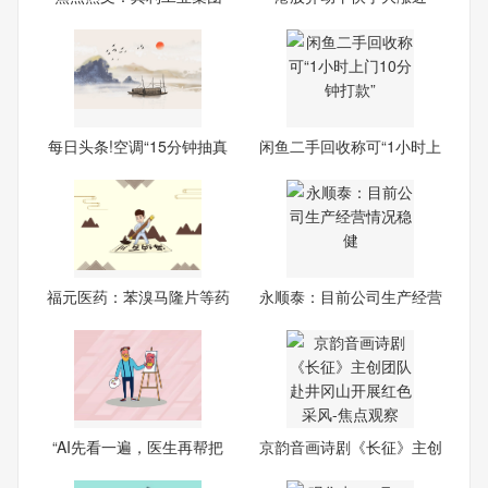
（01
7%，可
每日头条!空调“15分钟抽真
闲鱼二手回收称可“1小时上
福元医药：苯溴马隆片等药
永顺泰：目前公司生产经营
品
情
“AI先看一遍，医生再帮把
京韵音画诗剧《长征》主创
一
团