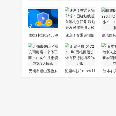
凌雄科技(02436)6
速递！交通运输部
德琪医药-
月25日斥资
等：围绕航
6.H
无锡市锡山区檐安
汇聚科技(01729.H
资本补
雨棚店（个
K)因根据股
长+