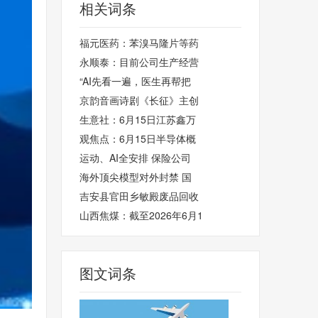
相关词条
福元医药：苯溴马隆片等药
永顺泰：目前公司生产经营
“AI先看一遍，医生再帮把
京韵音画诗剧《长征》主创
生意社：6月15日江苏鑫万
观焦点：6月15日半导体概
运动、AI全安排 保险公司
海外顶尖模型对外封禁 国
吉安县官田乡敏殿废品回收
山西焦煤：截至2026年6月1
图文词条