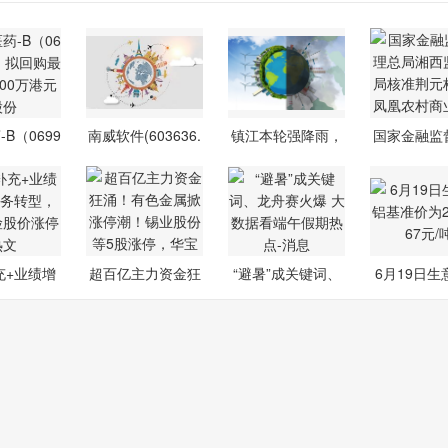
B（0699
南威软件(603636.
镇江本轮强降雨，
国家金融监
K）拟回
SH)：控股
最大 105
总局湘
充+业绩增
超百亿主力资金狂
“避暑”成关键词、
6月19日生
业务转型
涌！有色金
龙舟赛火
基准价为2