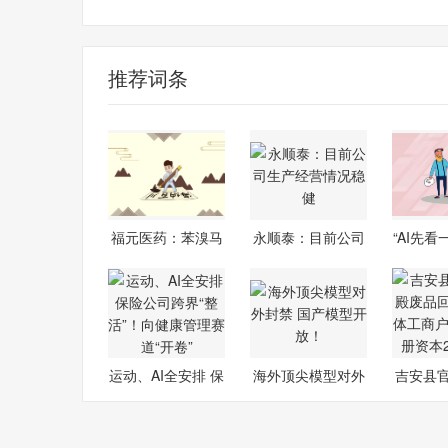
财经频道
财经资讯
推荐词条
福元医药：苯溴马
永顺泰：目前公司
“AI先
隆片等药品
生产经营情
再
运动、AI全安排 保
海外顶尖模型对外
吉安县
险公司跨
封禁 国产
废品