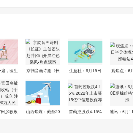
看一遍，医生
京韵音画诗剧《长
生意社：6月15日
观焦点：6月
帮把一
征》主创团
江苏鑫万佳
半导体
官田乡敏殿
山西焦煤：截至20
首药控股跌4.15%
速讯：6月11
回收站
26年6月10
2022年上
期棉价