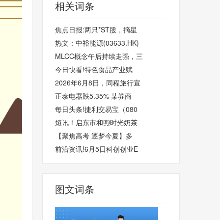
相关词条
焦点日报:两只*ST股，摘星
热文：中裕能源(03633.HK)
MLCC概念午后持续走强，三
今日快看!特色食品产业赋
2026年6月8日，同程旅行宣
正泰电器跌5.35% 某券商
每日头条!捷利交易宝（080
短讯！启东市和煦时光奶茶
【聚焦高考 逐梦今夏】多
前沿资讯!6月5日科创创业E
图文词条