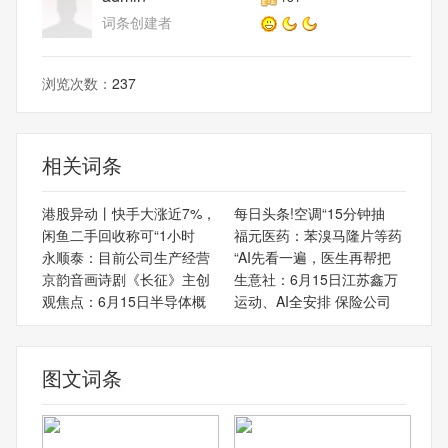
词条创建者
浏览次数：
237
相关词条
港股异动丨快手大涨近7%，
每日头条!空调“15分钟抽
闲鱼二手回收称可“1小时
福元医药：苯溴马隆片等药
永顺泰：目前公司生产经营
“AI先看一遍，医生再帮把
京韵音画诗剧《长征》主创
生意社：6月15日江苏鑫万
观焦点：6月15日半导体概
运动、AI全安排 保险公司
图文词条