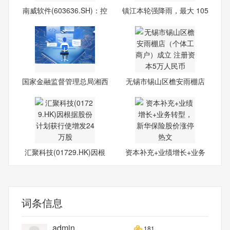
南威软件(603636.SH)：控
镇江本轮强降雨，最大 105
股
国家金融监督管理总局湘西
无锡市锡山区檐安雨棚店
监
（个
汇聚科技(01729.HK)因根
资本补充+业绩增长+业务
据股
转型
词条信息
admin
181