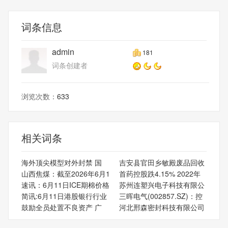
词条信息
admin
181
词条创建者
浏览次数：
633
相关词条
海外顶尖模型对外封禁 国
吉安县官田乡敏殿废品回收
山西焦煤：截至2026年6月1
首药控股跌4.15% 2022年
速讯：6月11日ICE期棉价格
苏州连塑兴电子科技有限公
简讯:6月11日港股银行行业
三晖电气(002857.SZ)：控
鼓励全员处置不良资产 广
河北邢森密封科技有限公司