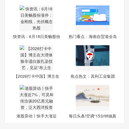
238
快资讯：6月18日美畅股份
热门看点：海南自贸港全岛
涨
封
【2026打卡中国】博主在
焦点热文：其利工业集团
大理
（01
港股异动丨快手大涨近
每日头条!空调“15分钟抽真
7%，可