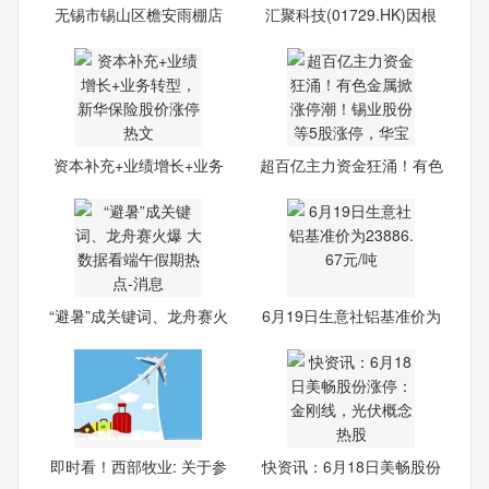
无锡市锡山区檐安雨棚店
汇聚科技(01729.HK)因根
（个
据股
资本补充+业绩增长+业务
超百亿主力资金狂涌！有色
转型
金
“避暑”成关键词、龙舟赛火
6月19日生意社铝基准价为
238
即时看！西部牧业: 关于参
快资讯：6月18日美畅股份