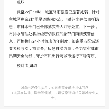
现场
截至22日13时，城区降雨强度已显著减弱，针对
主城区剩余2处零星道路积水点、4处污水井盖顶托隐
患，市排水部门已全部落实专人盯守处置。下一步，
市排水管理处将持续密切跟踪气象部门雨情预警信
息，严格执行24小时值班值守制度，加密重点区域巡
查巡检频次，前置备足应急排涝力量，全力筑牢城市
汛期安全防线，守护市民出行与城市运行平稳有序。
校对 胡妍璐
词条内容仅供参考，如果您需要解决具体问题
（尤其在法律、医学等领域），建议您咨询相关领域专业人
士。