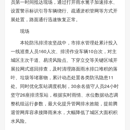
员第一时间抵达现场，通过打开雨水篦子加速排水、
设置警示标识引导车辆绕行、疏通淤积管网等方式开
展处置，路面通行迅速恢复正常。
现场
本轮防汛排涝攻坚战中，市排水管理处累计投入
一线巡查人员160人次、排涝作业车辆10台次，对主
城区主次干道、易涝风险点、下穿立交等关键区域开
展拉网式巡回排查，及时清理路面雨水排口堆积的落
叶、垃圾等堵塞物，累计动态处置各类防汛隐患11
处。同时优化泵站调度机制，30余名值守人员24小时
坚守26座排涝泵站，根据实时雨情、水位数据动态调
整机组运行参数，最大化提升管网排水效能，提前腾
退管网库容承接降雨来水，大幅降低了城区大面积积
水风险。