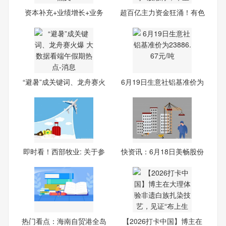
资本补充+业绩增长+业务
超百亿主力资金狂涌！有色
转型
金
“避暑”成关键词、龙舟赛火
6月19日生意社铝基准价为
238
即时看！西部牧业: 关于参
快资讯：6月18日美畅股份
涨
热门看点：海南自贸港全岛
【2026打卡中国】博主在