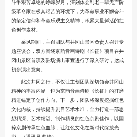
斗争艰苦卓绝的峥嵘岁月，深刻体会到老一辈无产阶
级革命家在极其艰苦的环境下，为革命事业不懈奋斗
的坚定信仰和革命乐观主义精神，积累大量鲜活的红
色创作素材。
采风期间，主创团队与井冈山景区负责人召开专
题座谈会，双方围绕京韵音画诗剧《长征》项目在井
冈山景区首演及驻场演出事宜进行了深入研讨，达成
初步演出意向。
此次井冈之行，不仅让主创团队深切领会井冈山
精神的丰富内涵，也为京韵音画诗剧《长征》的打磨
精进锚定了创作方向。下一步，团队将深度挖掘红色
文化内核，持续提升剧目艺术水准，全力打造一部思
想精深、艺术精湛、制作精良的红色京剧佳作，以国
粹京剧传承红色血脉，让红色文化在新时代绽放光
彩。（通讯员 曲峰）