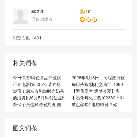
admin
181
词条创建者
浏览次数：
401
相关词条
今日快看!特色食品产业赋
2026年6月8日，同程旅行宣
正泰电器跌5.35% 某券商
每日头条!捷利交易宝（080
短讯！启东市和煦时光奶茶
【聚焦高考 逐梦今夏】多
前沿资讯!6月5日科创创业E
中石化炼化工程(02386.HK)
医保个账这样跨省共济 国
重点聚焦!“电磁辐射？你
图文词条