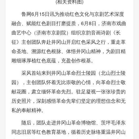
(相关资料图)
鲁网6月15日讯为推动红色文化与京剧艺术深度
融合、赋能红色剧目打磨提质，6月8日，济南市戏曲
曲艺中心（济南市京剧院）组织京韵音画诗剧《长
征》主创团队奔赴井冈山开启红色采风之行，重走革
命圣地、溯源红色根脉、体悟井冈山精神，为剧目精
雕细琢厚植红色底蕴，充盈创作根基。
采风首站来到井冈山革命烈士陵园（北山烈士陵
园），主创团队怀着无比崇敬的心情，向革命烈士敬
献花圈，肃立缅怀革命先烈。驻足凝视一张张珍贵的
历史照片，深刻感悟革命先辈们坚定的理想信念和无
私的奉献精神。
随后，团队走进井冈山革命博物馆、茨坪毛泽东
同志旧居等红色教育基地，循着历史脉络重温井冈山