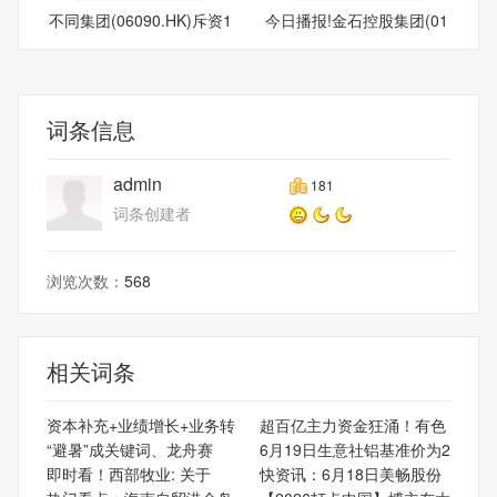
不同集团(06090.HK)斥资1
今日播报!金石控股集团(01
010
94
词条信息
admin
181
词条创建者
浏览次数：
568
相关词条
资本补充+业绩增长+业务转
超百亿主力资金狂涌！有色
“避暑”成关键词、龙舟赛
6月19日生意社铝基准价为2
即时看！西部牧业: 关于
快资讯：6月18日美畅股份