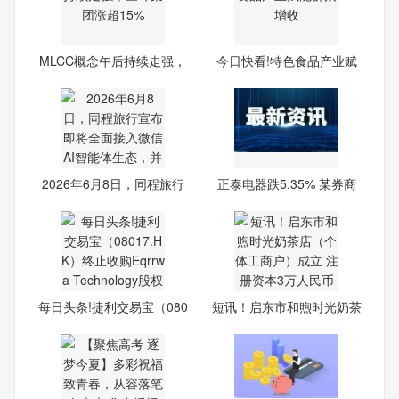
MLCC概念午后持续走强，
今日快看!特色食品产业赋
三环
能
2026年6月8日，同程旅行
正泰电器跌5.35% 某券商
宣布
近
每日头条!捷利交易宝（080
短讯！启东市和煦时光奶茶
17
店