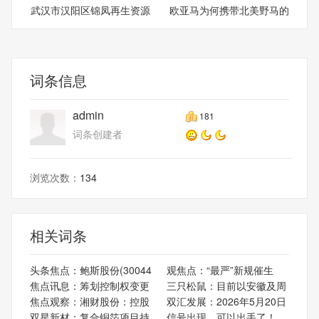
武汉市汉阳区锦凤再生资源
欧亚马为何携带北美野马的
经
遗
词条信息
admin
181
词条创建者
浏览次数：
134
相关词条
头条焦点：鲍斯股份(30044
观焦点：“最严”新规催生
焦点讯息：筹划控制权变更
三只松鼠：目前以安徽及周
焦点观察：湘财股份：控股
双汇发展：2026年5月20日
双星新材：复合铜箔项目持
信号出现，可以出手了！