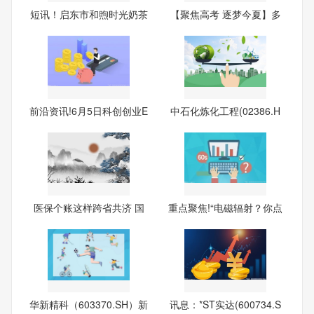
短讯！启东市和煦时光奶茶
【聚焦高考 逐梦今夏】多
店
彩
前沿资讯!6月5日科创创业E
中石化炼化工程(02386.H
TF
K)发
医保个账这样跨省共济 国
重点聚焦!“电磁辐射？你点
家
华新精科（603370.SH）新
讯息：*ST实达(600734.S