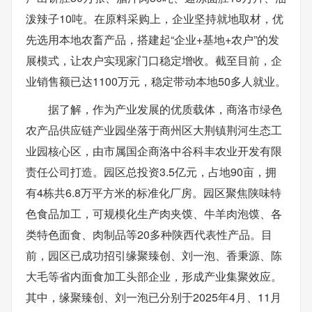
泼辣子10吨。在原料采购上，企业坚持就地取材，优
先选用本地农畜产品，搭建起“企业+基地+农户”的发
展模式，让农户实现家门口稳定增收。截至目前，企
业销售额已达1100万元，稳定带动本地50多人就业。
据了解，作为产业发展的优质载体，商洛市绿色
农产品供应链产业园坐落于商州区大荆镇荆河生态工
业园核心区，由市属国企商洛中谷科丰农业开发有限
责任公司打造。园区总投资3.5亿元，占地90亩，拥
有4栋共6.8万平方米的标准化厂房。园区聚焦陕味特
色食品加工，可规模化生产肉夹馍、牛羊肉泡馍、各
类特色面食、肉制品等20多种陕西代表性产品。目
前，园区已成功招引缘聚臻创、刘一泡、香秉源、陈
大毛等省内面食加工头部企业，形成产业集聚效应。
其中，缘聚臻创、刘一泡已分别于2025年4月、11月