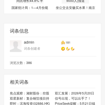
国家统计局：1—4月份规
坐公交去安徽买水果！南京
模以
三
词条信息
admin
181
词条创建者
浏览次数：
386
相关词条
焦点观察：湘财股份：控股
双汇发展：2026年5月20日
双星新材：复合铜箔项目持
信号出现，可以出手了！
即时：滨海投资(02886.HK)
PriceSeek提醒：5月21日镇