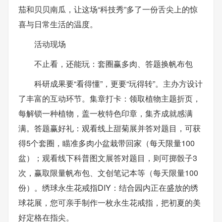
茄和贝贝南瓜，让这场“科技秀”多了一份舌尖上的惊
喜与日常生活的温度。
活动现场
不止看，还能玩：套圈赢多肉、答题换帆布包
科研成果要“看得懂”，更要“玩得转”。主办方设计
了丰富的互动环节。集章打卡：领取植物主题折页，
每解锁一种植物，盖一枚特色印章，集齐成就感满
满。答题赢好礼：观看线上甜菊展并答对题目，可获
得5个套圈，瞄准多肉小盆栽带回家（每天限量100
盆）；观看线下科普图文展答对题目，则可掷骰子3
次，赢取限量帆布包、文创笔记本等（每天限量100
份）。绣球永生花戒指DIY：结合园内正在盛放的绣
球花展，您可亲手制作一枚永生花戒指，把初夏的美
好定格在指尖。