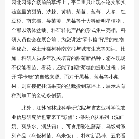
园北园综合楼前的草坪上，平日里只出现在论文和实
验室里的甜菊、沙棘、黄精、菊苣、蓝莓、人参、红
豆杉、南京椴、吴茱萸、黑莓等十大科研明星植物，
全部以活体盆栽、科研转化产品的形式集中亮相。科
研人员也会在展台前，为您讲述“零卡糖”背后的植物
学秘密、乡土珍稀树种南京椴与城市生态等知识。比
如，科研人员多年攻关培育的甜菊新品种，您在现场
不仅能看苗、看花，还能了解甜菊糖的提取过程，揭
开“零卡糖”的自然来源。而对于黑莓、蓝莓等小浆
果，则直接把挂满果实的盆栽搬到草坪上，展示从育
种到加工的全链条创新。
此外，江苏省林业科学研究院与省农业科学院农
业信息研究所也带来了“彩蛋”：柳树护肤系列（洗面
奶、爽肤水、润肤霜）、可食用彩色蘑菇、乌饭树系
列产品（乌饭树苗、乌米饭）、朴树新品种、五彩番