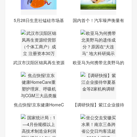
5月28日生意社锰硅市场基
国内首个！汽车噪声衡量有
差
了
武汉市汉阳区锦凤再生资源
欧亚马为何携带北美野马的
经
遗
焦点快报!京东健康HomeC
【调研快报】紫江企业接待
are
华