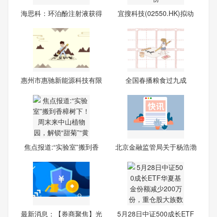
海思科：环泊酚注射液获得
宜搜科技(02550.HK)拟动
FD
用最
惠州市惠驰新能源科技有限
全国春播粮食过九成
公
焦点报道:“实验室”搬到香
北京金融监管局关于杨浩渤
海
最新消息：【券商聚焦】光
5月28日中证500成长ETF