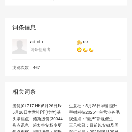
大
华夏
词条信息
admin
181
词条创建者
浏览次数：
467
相关词条
澳优(01717.HK)5月26日斥
生意社：5月26日华鲁恒升
5月26日生意社PP(拉丝)基
宇树科技2025年主营业务毛
头条焦点：鲍斯股份(30044
观焦点：“最严”新规催生
焦点讯息：筹划控制权变更
三只松鼠：目前以安徽及周
焦点观察：湘财股份：控股
双汇发展：2026年5月20日