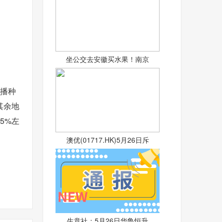
坐公交去安徽买水果！南京
。
快播种
其余地
5%左
澳优(01717.HK)5月26日斥
生意社：5月26日华鲁恒升