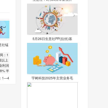
5月26日生意社PP(拉丝)基
意社锰
基差
宇树科技2025年主营业务毛
1—4
模以