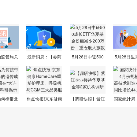
融监管局关
最新消息：【券商
5月28日中证500
5月28日生
浩渤海
聚焦】光大
成长ETF华夏
硅市场
为何携带北
焦点快报!京东健康
【调研快报】紫江
国家统计局：
马的遗
HomeCare
企业接待华
月份规