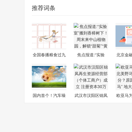
推荐词条
全国春播粮食过九
焦点报道:“实验
北京金
成
室”搬到香
于杨
国内首个！汽车噪
武汉市汉阳区锦凤
欧亚马
声衡量有了
再生资源经
美野