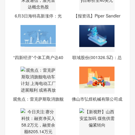
6月3日海特高新涨停：光
【报资讯】Piper Sandler
通信
上
“四新经济”个体工商户达40
联域股份(001326.SZ)：总
经
观焦点：雷克萨斯取消旗舰
佛山市弘煜机械有限公司成
电
立