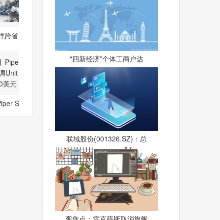
样跨省
家
“四新经济”个体工商户达
er S
上
联域股份(001326.SZ)：总
观焦点：雷克萨斯取消旗舰