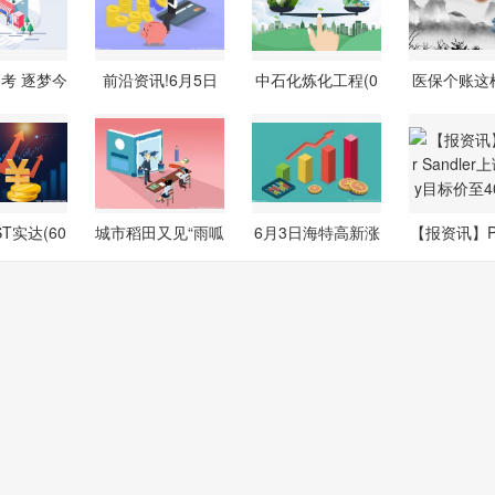
考 逐梦今
前沿资讯!6月5日
中石化炼化工程(0
医保个账这
】多彩
科创创业ETF
2386.HK)发
共济 国
T实达(60
城市稻田又见“雨呱
6月3日海特高新涨
【报资讯】Pip
.SH)：
呱” 观
停：光通信
andler