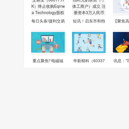
每日头条!捷利交易
短讯！启东市和煦
【聚焦高
宝（08017
时光奶茶店
夏
重点聚焦!“电磁辐
华新精科（60337
讯息：*S
射？你点
0.SH）新增
0734