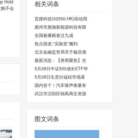
 Hold
相关词条
收购不会
宜搜科技(02550.HK)拟动用
惠州市惠驰新能源科技有限
全国春播粮食过九成
焦点报道:“实验室”搬到
北京金融监管局关于杨浩渤
最新消息：【券商聚焦】光
5月28日中证500成长ETF华
5月28日生意社锰硅市场基
国内首个！汽车噪声衡量有
武汉市汉阳区锦凤再生资源
图文词条