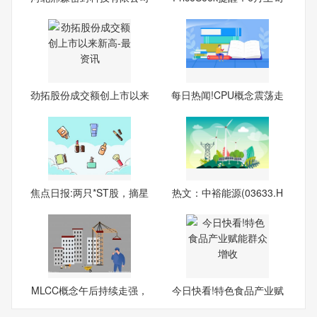
成
乘用
劲拓股份成交额创上市以来
每日热闻!CPU概念震荡走
新
强
焦点日报:两只*ST股，摘星
热文：中裕能源(03633.H
脱
K)发
MLCC概念午后持续走强，
今日快看!特色食品产业赋
三环
能