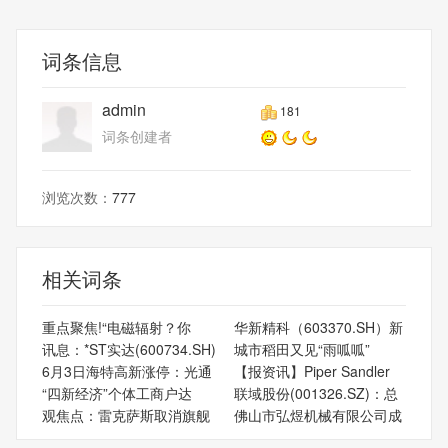
词条信息
admin
181
词条创建者
浏览次数：
777
相关词条
重点聚焦!“电磁辐射？你
华新精科（603370.SH）新
讯息：*ST实达(600734.SH)
城市稻田又见“雨呱呱”
6月3日海特高新涨停：光通
【报资讯】Piper Sandler
“四新经济”个体工商户达
联域股份(001326.SZ)：总
观焦点：雷克萨斯取消旗舰
佛山市弘煜机械有限公司成