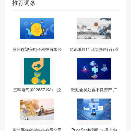
推荐词条
苏州连塑兴电子科技有限公
简讯:6月11日港股银行行业
司
沽
三晖电气(002857.SZ)：控
鼓励全员处置不良资产 广
股
州
河北邢森密封科技有限公司
PriceSeek提醒：6月上旬