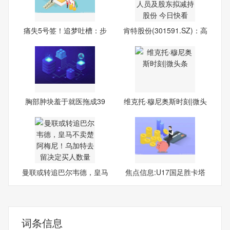
痛失5号签！追梦吐槽：步
肯特股份(301591.SZ)：高
行
级
胸部肿块羞于就医拖成39
维克托·穆尼奥斯时刻|微头
厘米
条
曼联或转追巴尔韦德，皇马
焦点信息:U17国足胜卡塔
不
尔惊
词条信息