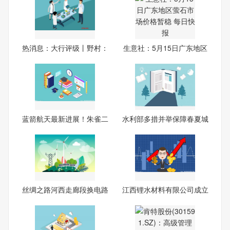
热消息：大行评级丨野村：
生意社：5月15日广东地区
上
萤
蓝箭航天最新进展！朱雀二
水利部多措并举保障春夏城
号
乡
丝绸之路河西走廊段换电路
江西锂水材料有限公司成立
线