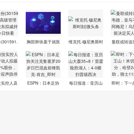
301591.
胸部肿块羞于就医
维克托·穆尼奥斯时
曼联或转追
)：高级
拖成39厘米
刻|微头条
德，皇
技实控人及
ESPN：日本足协
每日报道：亚历山
即时：下一
行动人
关注克鲁塞罗
大轰35+8！
山！米