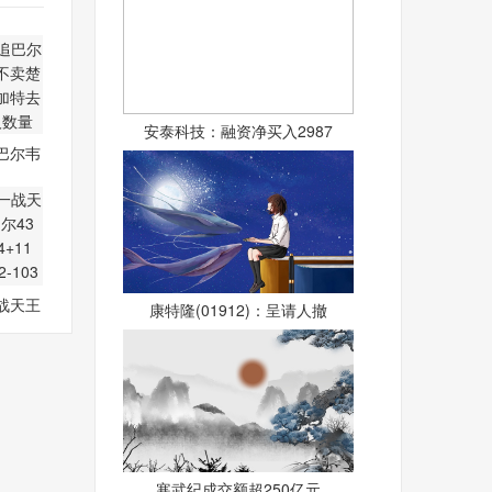
安泰科技：融资净买入2987
巴尔韦
马不
战天王
康特隆(01912)：呈请人撤
切尔
寒武纪成交额超250亿元