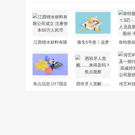
江西锂水材料有限
痛失5号签！追梦
肯特股份(
公司成立
吐槽：步行
SZ
焦点信息:U17国足
西班牙人觉醒……
传艺科
胜卡塔尔惊
来得及吗？
一致