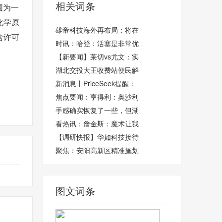
相关词条
围为一
化学原
雄帝科技海外再布局：将在
含许可
时讯：哈登：活塞是非常优
【新要闻】莱切vs尤文：实
湖北交投大王收费站便民解
新消息丨PriceSeek提醒：
焦点要闻：亨得利：奥沙利
手感确实恢复了一些，但湖
看热讯：詹金斯：魔术让我
【调研快报】华如科技接待
聚焦：安阳高新区精准施划
图文词条