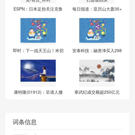
ESPN：日本足协关注克鲁
每日报道：亚历山大轰35+
塞罗
8！
即时：下一战天王山！米切
安泰科技：融资净买入298
尔
7.8
康特隆(01912)：呈请人撤
寒武纪成交额超250亿元
回
词条信息