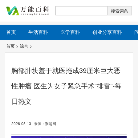
首页
生活百科
医学百科
创业分享百科
首页
>
综合
>
胸部肿块羞于就医拖成39厘米巨大恶
性肿瘤 医生为女子紧急手术“排雷”-每
日热文
2026-05-13 来源：荆楚网