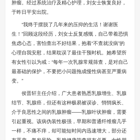
肿瘤。经过系统治疗及精心护理，刘女士恢复良好，
于昨日平安出院。
“我终于摆脱了几年来的压抑的生活！谢谢医
生！”回顾这段经历，刘女士反复感慨，自己带着恐惧
焦虑心态，害怕查出不好结果，抱着“不查就没病”的
心理自我安慰，结果耽误了最佳干预时机。她希望所
有女性引以为戒：“每年一次乳腺常规筛查，是对自己
最基础的保护，不要把小问题拖成慢性病甚至严重病
变。”
侯晋轩主任介绍，广大患者熟悉乳腺增生、乳腺
结节、乳腺癌，但还有这种极易被误诊、悄悄疯长、
介于良恶性之间的乳腺肿瘤——乳腺叶状肿瘤，需要
引起重视。该病伪装性极强，早期和普通纤维瘤几乎
一样，不痛不痒，却可能短时间内迅速增大，部分还
有恶变、复发风险。乳腺健康筛查很有必要，女性朋