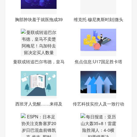
胸部肿块羞于就医拖成39
维克托·穆尼奥斯时刻|微头
厘米
条
曼联或转追巴尔韦德，皇马
焦点信息:U17国足胜卡塔
不
尔惊
西班牙人觉醒……来得及
传艺科技实控人及一致行动
吗？
人