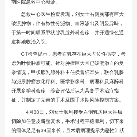
南医院急救中心就诊。
急救中心医生检查发现，刘女士右侧胸部有巨大
破溃肿物，伴有脓性分泌物、血液渗出及明显异味，
于第一时间联系甲状腺乳腺外科会诊，并开通绿色通
道将她收治入院。
CT检查提示，患者右乳存在巨大占位性病变，考
虑为叶状肿瘤可能。针对肿瘤巨大且已破溃渗血的复
杂情况，甲状腺乳腺外科主任侯晋轩牵头，联合乳腺
与泌尿肿瘤放化疗科、医学影像科、病理科及麻醉科
开展多学科会诊，综合评估后认为具备手术治疗指
征，并制定了完善的手术及围手术期风险控制方案。
4月30日，刘女士顺利接受右侧乳房巨大肿瘤
切除加任意皮瓣整复术，手术过程平稳顺利，切下来
的瘤体足足有39厘米长，且术后病理提示为恶性叶状