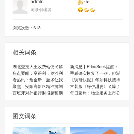
admin
181
词条创建者
浏览次数：
618
相关词条
湖北交投大王收费站便民解
新消息丨PriceSeek提醒：
焦点要闻：亨得利：奥沙利
手感确实恢复了一些，但湖
看热讯：詹金斯：魔术让我
【调研快报】华如科技接待
聚焦：安阳高新区精准施划
古装版《好孕甜妻》又爆了
西班牙对外银行财报超预期
每日聚焦：物业服务上市公
图文词条