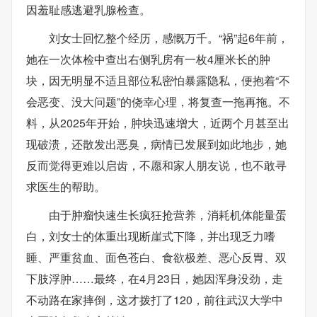
因羞耻感逃避乳腺检查。
刘女士回忆整个经历，感慨万千。“祸”起6年前，
她在一次体检中查出右侧乳房有一枚4厘米长的肿
块，因无明显不适且部位私密怕暴露隐私，便抱着“不
会恶变、没大问题”的侥幸心理，将复查一拖再拖。不
料，从2025年开始，肿块迅速增大，近两个月甚至出
现破溃，还散发出恶臭，病情已发展到如此地步，她
反而觉得更难以启齿，不愿和家人朋友说，也不敢寻
求医生的帮助。
由于肿瘤快速生长疯狂抢营养，消耗机体能量蛋
白，刘女士的体重出现断崖式下降，并出现乏力嗜
睡、严重贫血、面色苍白、食欲极差、恶心反胃、双
下肢浮肿……最终，在4月23日，她因浑身没劲，走
不动路在家摔倒，这才拨打了120，前往武汉大学中