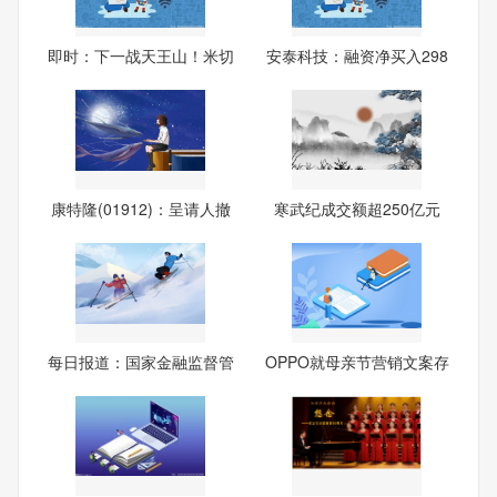
即时：下一战天王山！米切
安泰科技：融资净买入298
尔
7.8
康特隆(01912)：呈请人撤
寒武纪成交额超250亿元
回
每日报道：国家金融监督管
OPPO就母亲节营销文案存
理
在的