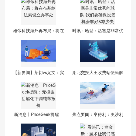
雄帝科技海外再布局：将在
时讯：哈登：活塞是非常优
布
秀
【新要闻】莱切vs尤文：实
湖北交投大王收费站便民解
时
忧
新消息丨PriceSeek提醒：
焦点要闻：亨得利：奥沙利
无
文