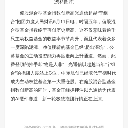
(资料图片)
偏股混合型基金指数创新高光通信超越“宁组
合”抱团力度人民财讯5月11日电，时隔五年，偏股混
合型基金指数终于再创历史新高。这不仅意味着逾千
只主动权益基金的收益率节节高升，而且代表着众多
一度深陷泥潭、净值腰斩的基金已经“爬出深坑”，公
募基金的主动投资能力再度走向上升通道。然而，此
番登顶的推手却“物是人非”，光通信以超越当年“宁组
合”的抱团力度站上C位，中际旭创已经取代宁德时代
成为主动权益基金第一大重仓股。在偏股混合型基金
指数创新高的同时，基金正蜂拥押注以光通信为代表
的AI硬件赛道，新一轮极致抱团行情正在上演。
词条内容仅供参考，如果您需要解决具体问题