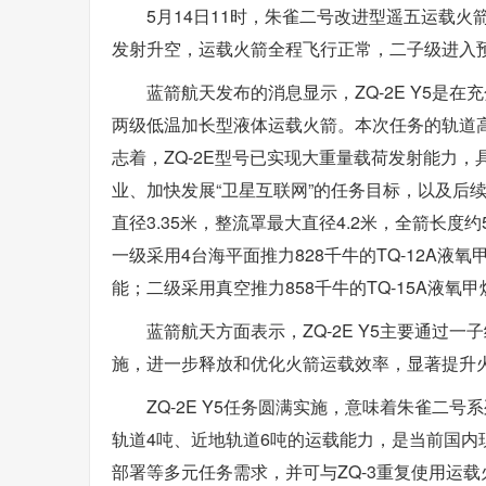
5月14日11时，朱雀二号改进型遥五运载火
发射升空，运载火箭全程飞行正常，二子级进入
蓝箭航天发布的消息显示，ZQ-2E Y5
两级低温加长型液体运载火箭。本次任务的轨道高
志着，ZQ-2E型号已实现大重量载荷发射能力，
业、加快发展“卫星互联网”的任务目标，以及后续
直径3.35米，整流罩最大直径4.2米，全箭长度约
一级采用4台海平面推力828千牛的TQ-12A
能；二级采用真空推力858千牛的TQ-15A液氧
蓝箭航天方面表示，ZQ-2E Y5主要通
施，进一步释放和优化火箭运载效率，显著提升
ZQ-2E Y5任务圆满实施，意味着朱雀二
轨道4吨、近地轨道6吨的运载能力，是当前国
部署等多元任务需求，并可与ZQ-3重复使用运