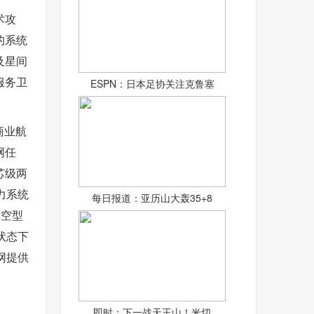
术攻
的系统
及星间
服务卫
ESPN：日本足协关注克鲁塞
商业航
网任
芯级两
动力系统
每日报道：亚历山大轰35+8
真空型
状态下
网提供
即时：下一战天王山！米切