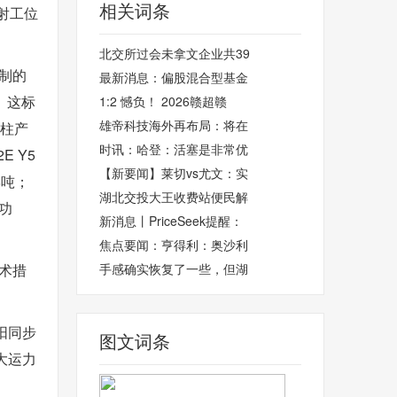
相关词条
射工位
北交所过会未拿文企业共39
研制的
最新消息：偏股混合型基金
。这标
1:2 憾负！ 2026赣超赣
雄帝科技海外再布局：将在
支柱产
时讯：哈登：活塞是非常优
 Y5
【新要闻】莱切vs尤文：实
8吨；
湖北交投大王收费站便民解
功
新消息丨PriceSeek提醒：
焦点要闻：亨得利：奥沙利
技术措
手感确实恢复了一些，但湖
阳同步
图文词条
大运力