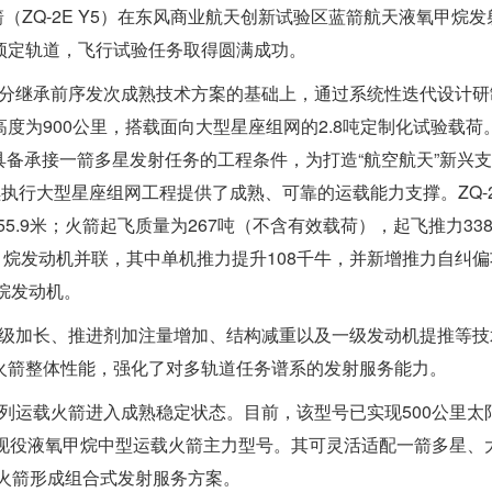
箭（ZQ-2E Y5）在东风商业航天创新试验区蓝箭航天液氧甲烷发
预定轨道，飞行试验任务取得圆满成功。
是在充分继承前序发次成熟技术方案的基础上，通过系统性迭代设计
度为900公里，搭载面向大型星座组网的2.8吨定制化试验载荷
具备承接一箭多星发射任务的工程条件，为打造“航空航天”新兴
执行大型星座组网工程提供了成熟、可靠的运载能力支撑。ZQ-2E
55.9米；火箭起飞质量为267吨（不含有效载荷），起飞推力33
液氧甲烷发动机并联，其中单机推力提升108千牛，并新增推力自纠偏
甲烷发动机。
过一子级加长、推进剂加注量增加、结构减重以及一级发动机提推等
火箭整体性能，强化了对多轨道任务谱系的发射服务能力。
号系列运载火箭进入成熟稳定状态。目前，该型号已实现500公里太
内现役液氧甲烷中型运载火箭主力型号。其可灵活适配一箭多星、
载火箭形成组合式发射服务方案。