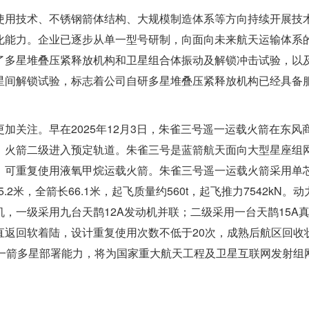
使用技术、不锈钢箭体结构、大规模制造体系等方向持续开展技
化能力。企业已逐步从单一型号研制，向面向未来航天运输体系
了多星堆叠压紧释放机构和卫星组合体振动及解锁冲击试验，以
星间解锁试验，标志着公司自研多星堆叠压紧释放机构已经具备
加关注。早在2025年12月3日，朱雀三号遥一运载火箭在东风
，火箭二级进入预定轨道。朱雀三号是蓝箭航天面向大型星座组
、可重复使用液氧甲烷运载火箭。朱雀三号遥一运载火箭采用单
2米，全箭长66.1米，起飞质量约560t，起飞推力7542kN。
，一级采用九台天鹊12A发动机并联；二级采用一台天鹊15A
直返回软着陆，设计重复使用次数不低于20次，成熟后航区回收
座一箭多星部署能力，将为国家重大航天工程及卫星互联网发射组