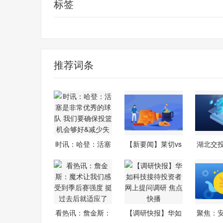
标签
克利夫兰骑士
詹姆斯·哈登
推荐词条
时讯：哈登：活塞
【新要闻】莱切vs
湖北交
是非常优秀
尤文：实时
站便
看热讯：詹金斯：
【调研快报】华如
聚焦：