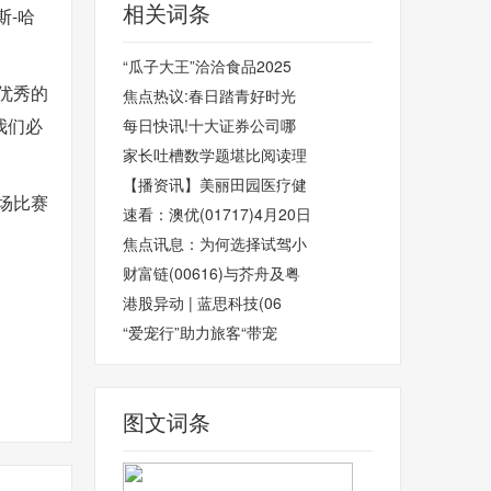
相关词条
斯-哈
“瓜子大王”洽洽食品2025
优秀的
焦点热议:春日踏青好时光
我们必
每日快讯!十大证券公司哪
家长吐槽数学题堪比阅读理
【播资讯】美丽田园医疗健
场比赛
速看：澳优(01717)4月20日
焦点讯息：为何选择试驾小
财富链(00616)与芥舟及粤
港股异动 | 蓝思科技(06
“爱宠行”助力旅客“带宠
图文词条