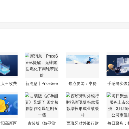
投大王收费
新消息丨PriceSee
焦点要闻：亨得
手感确实恢
民解忧
k提醒：无
利：奥沙利文
些，但
安阳高新区
古装版《好孕甜
西班牙对外银行财
每日聚焦：