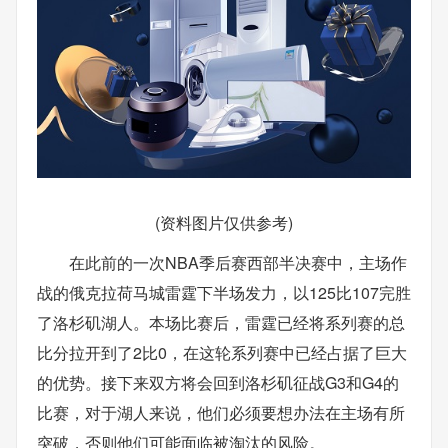
(资料图片仅供参考)
在此前的一次NBA季后赛西部半决赛中，主场作
战的俄克拉荷马城雷霆下半场发力，以125比107完胜
了洛杉矶湖人。本场比赛后，雷霆已经将系列赛的总
比分拉开到了2比0，在这轮系列赛中已经占据了巨大
的优势。接下来双方将会回到洛杉矶征战G3和G4的
比赛，对于湖人来说，他们必须要想办法在主场有所
突破，否则他们可能面临被淘汰的风险。