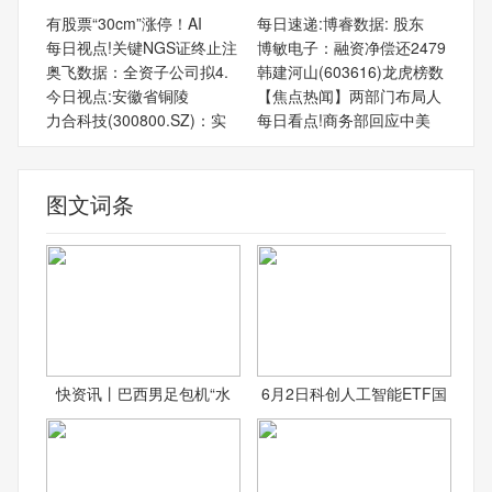
有股票“30cm”涨停！AI
每日速递:博睿数据: 股东
每日视点!关键NGS证终止注
博敏电子：融资净偿还2479
奥飞数据：全资子公司拟4.
韩建河山(603616)龙虎榜数
今日视点:‌安徽省‌铜陵
【焦点热闻】两部门布局人
力合科技(300800.SZ)：实
每日看点!商务部回应中美
图文词条
快资讯丨巴西男足包机“水
6月2日科创人工智能ETF国