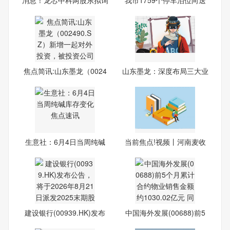
价
考车
焦点简讯:山东墨龙（0024
山东墨龙：深度布局三大业
90.
务
生意社：6月4日当周纯碱
当前焦点!视频丨河南麦收
库存
关
建设银行(00939.HK)发布
中国海外发展(00688)前5
公告
个月