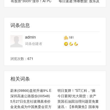
有股票“30cm”涨停！AI PC
每日速递:博睿数据: 股东及
词条信息
admin
181
词条创建者
浏览次数：
671
相关词条
蔚来(09866)盘初升逾9% E
明日复牌！*ST汇科，“摘
深圳高速公路股份(00548)
今日要闻!光大期货：农产
5月27日生意社玻璃基准价
英国石油因治理问题罢免董
金龙鱼成为中国奥委会官方
速讯：【券商聚焦】国泰海