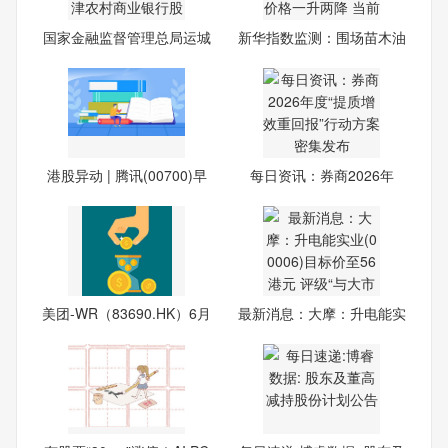
国家金融监督管理总局运城
新华指数监测：围场苗木油
监
松
港股异动 | 腾讯(00700)早
每日资讯：券商2026年
度“提
美团-WR（83690.HK）6月
最新消息：大摩：升电能实
1日
业