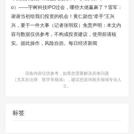
o）——宇树科技IPO过会，哪些大佬赢麻了？雷军：
谢谢当初给我们投资的机会！黄仁勋也“牵手”王兴
兴，要干一件大事（记者张明双）免责声明：本文内
容与数据仅供参考，不构成投资建议，使用前请核
实。据此操作，风险自担。每日经济新闻
词条内容仅供参考，如果您需要解决具体问题
（尤其在法律、医学等领域），建议您咨询相关领域专业人
士。
标签
株冶集团
投金冶
计划时间
股份计划