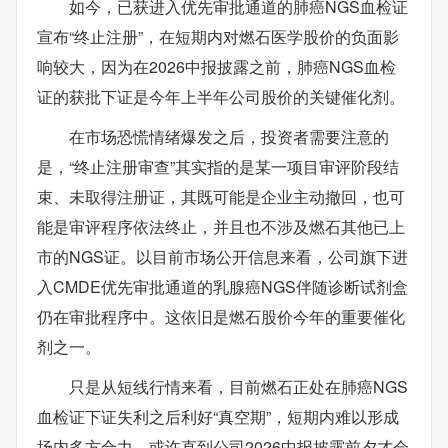
如今，已获进入优先审批通道的肺癌NGS血检证
宣布“终止注册”，在短期内对燃石医学股价的负面影
响较大，因为在2026中报披露之前，肺癌NGS血检
证的获批下证是今年上半年公司股价的关键催化剂。
在市场恐慌情绪爆发之后，投资者需要注意的
是，“终止注册审查”其实指的是某一项目审评阶段结
束、未取得注册证，其既可能是企业主动撤回，也可
能是审评程序依法终止，并且也不涉及燃石其他已上
市的NGS证。以目前市场公开信息来看，公司旗下进
入CMDE优先审批通道的乳腺癌NGS伴随诊断试剂盒
仍在审批程序中。这依旧是燃石股价今年的重要催化
剂之一。
只是从短线行情来看，目前燃石正处在肺癌NGS
血检证下证失利之后利好“真空期”，短期内难以形成
场内多方合力，或许直到公司2026中报披露前夕才会