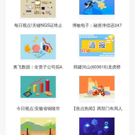
每日视点!关键NGS证终止
博敏电子：融资净偿还247
注册
9.1
奥飞数据：全资子公司拟4.
韩建河山(603616)龙虎榜
87
数据
今日视点:‌安徽省‌铜陵市
【焦点热闻】两部门布局人
工