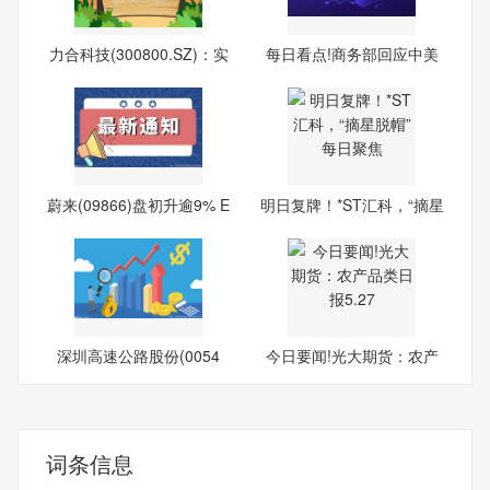
力合科技(300800.SZ)：实
每日看点!商务部回应中美
际
关
蔚来(09866)盘初升逾9% E
明日复牌！*ST汇科，“摘星
S9
深圳高速公路股份(0054
今日要闻!光大期货：农产
8)：4
品
词条信息