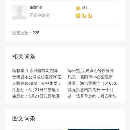
admin
181
词条创建者
浏览次数：
225
相关词条
精彩看点:水利部针对皖豫
每日热点:嫦娥七号任务各
贵州资本公司成功发行20亿
讯息：​襄阳市中心医院新
人民鉴真68期丨立中集团：
速看：海吉亚医疗（01650.
生意社：5月21日江苏地区
港元拆息转跌为升 一个月
生意社：5月21日江西地区
赴一场月季之约，雄安街头
图文词条