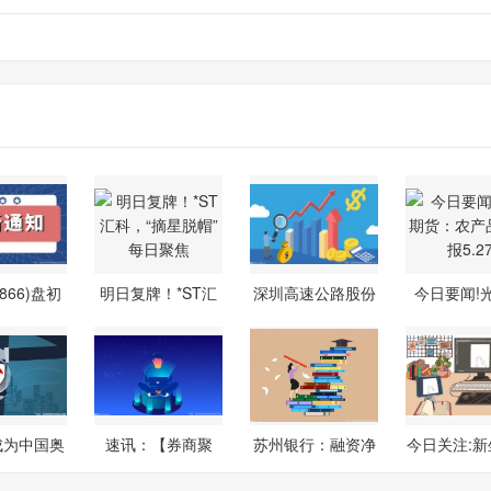
866)盘初
明日复牌！*ST汇
深圳高速公路股份
今日要闻!
% ES9
科，“摘星
(00548)：4
货：农
成为中国奥
速讯：【券商聚
苏州银行：融资净
今日关注:新
官方粮
焦】国泰海通
买入909.26
5月21