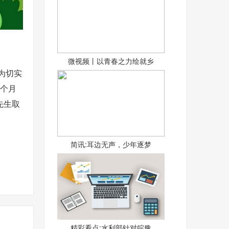
微视频丨以青春之力绘就乡
，为切实
6个月
先生取
简讯:耳边无声，少年逐梦
精彩看点:水利部针对皖豫