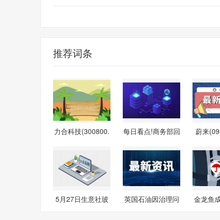
财经频道
财经资讯
推荐词条
力合科技(300800.
每日看点!商务部回
蔚来(09
SZ)：实际
应中美关
升逾9
5月27日生意社玻
英国石油因治理问
金龙鱼
璃基准价为1
题罢免董事
委会