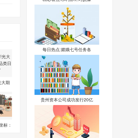
每日热点:嫦娥七号任务各
光大期
产品
贵州资本公司成功发行20亿
坐标：
日高