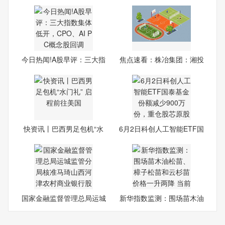
公告
个月
今日热闻!A股早评：三大指
焦点速看：株冶集团：湘投
数
金
快资讯丨巴西男足包机“水
6月2日科创人工智能ETF国
门
泰
国家金融监督管理总局运城
新华指数监测：围场苗木油
监
松