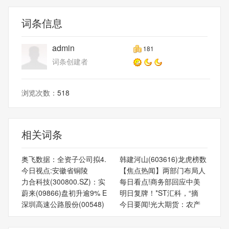
词条信息
admin
181
词条创建者
浏览次数：
518
相关词条
奥飞数据：全资子公司拟4.
韩建河山(603616)龙虎榜数
今日视点:‌安徽省‌铜陵
【焦点热闻】两部门布局人
力合科技(300800.SZ)：实
每日看点!商务部回应中美
蔚来(09866)盘初升逾9% E
明日复牌！*ST汇科，“摘
深圳高速公路股份(00548)
今日要闻!光大期货：农产