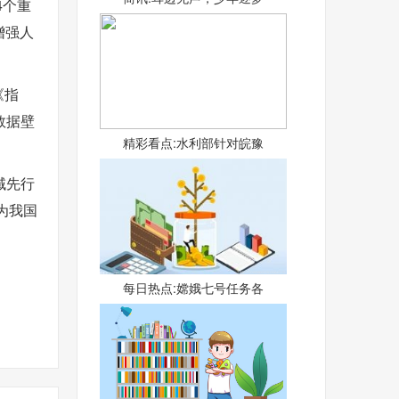
4个重
增强人
《指
数据壁
精彩看点:水利部针对皖豫
域先行
为我国
每日热点:嫦娥七号任务各