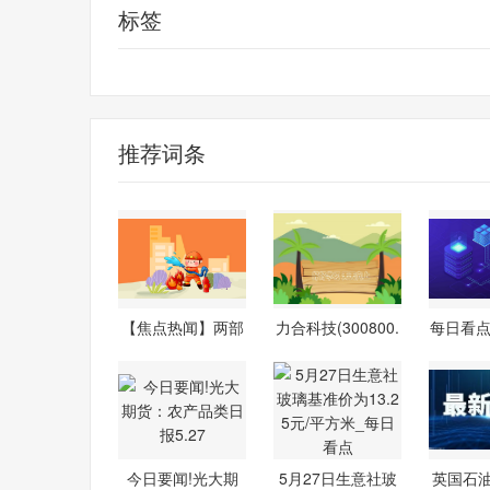
标签
财经频道
财经资讯
推荐词条
【焦点热闻】两部
力合科技(300800.
每日看点
门布局人工
SZ)：实际
应
今日要闻!光大期
5月27日生意社玻
英国石