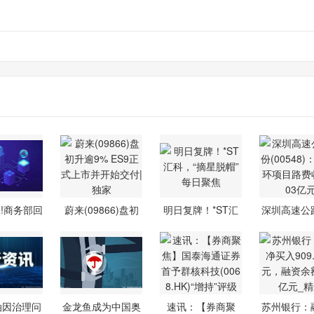
!商务部回
蔚来(09866)盘初
明日复牌！*ST汇
深圳高速公
中美关
升逾9% ES9
科，“摘星
(00548
油因治理问
金龙鱼成为中国奥
速讯：【券商聚
苏州银行：