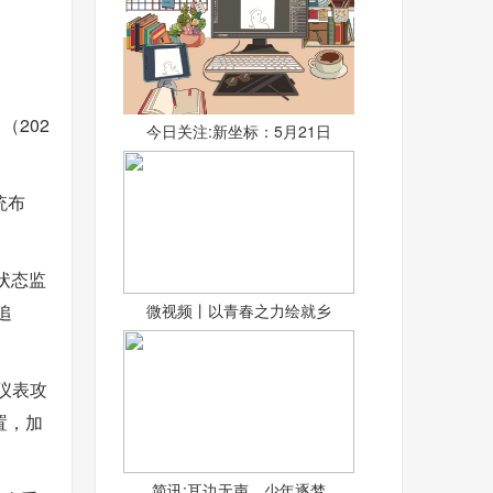
202
今日关注:新坐标：5月21日
统布
状态监
追
微视频丨以青春之力绘就乡
仪表攻
置，加
简讯:耳边无声，少年逐梦