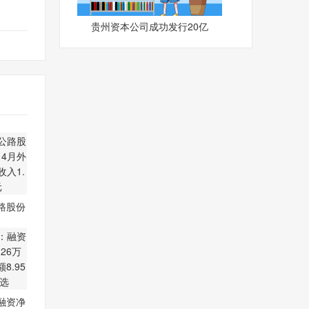
贵州资本公司成功发行20亿
路股份
)：4
融资净