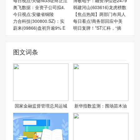
每日视点!关键NGS证终止注
博敏电子：融资净偿还2479
奥飞数据：全资子公司拟4.
韩建河山(603616)龙虎榜数
今日视点:‌安徽省‌铜陵
【焦点热闻】两部门布局人
力合科技(300800.SZ)：实
每日看点!商务部回应中美
蔚来(09866)盘初升逾9% E
明日复牌！*ST汇科，“摘
图文词条
国家金融监督管理总局运城
新华指数监测：围场苗木油