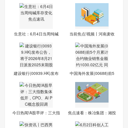
90.
务
生意社：6月4日当周纯碱
当前焦点!视频丨河南麦收
库存
关
建设银行(00939.HK)发布
中国海外发展(00688)前5
公告
个月
今日热闻!A股早评：三大指
焦点速看：株冶集团：湘投
数
金