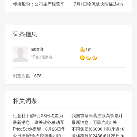
锡装股份：公司生产经营平
7月1日物流板块涨幅达4%
稳
词条信息
admin
181
词条创建者
浏览次数：
678
相关词条
生意社甲醇6月28日均差为-
我国首条民营控股高铁累计
最新消息：事关政务移动互
最新消息：万隆光电: 关
PriceSeek提醒：6月26日华
不同集团(06090.HK)斥资10
今日播报!金石控股集团(01
凌雄科技(02436)6月25日斥