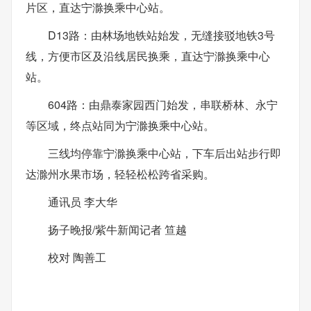
片区，直达宁滁换乘中心站。
D13路：由林场地铁站始发，无缝接驳地铁3号
线，方便市区及沿线居民换乘，直达宁滁换乘中心
站。
604路：由鼎泰家园西门始发，串联桥林、永宁
等区域，终点站同为宁滁换乘中心站。
三线均停靠宁滁换乘中心站，下车后出站步行即
达滁州水果市场，轻轻松松跨省采购。
通讯员 李大华
扬子晚报/紫牛新闻记者 笪越
校对 陶善工