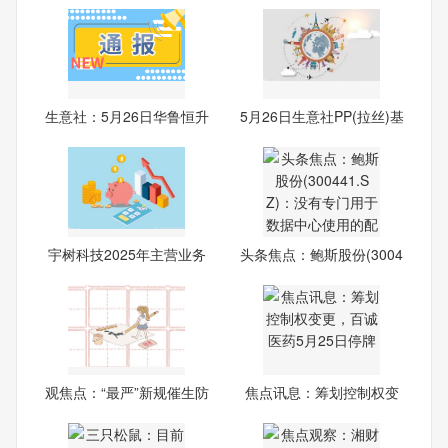
生意社：5月26日华鲁恒升
5月26日生意社PP(拉丝)基
异
准
宇树科技2025年主营业务
头条焦点：鲍斯股份(3004
毛利
41.
观焦点：“最严”新规催生防
焦点讯息：筹划控制权变
更，