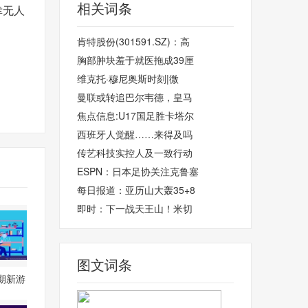
相关词条
幸无人
肯特股份(301591.SZ)：高
胸部肿块羞于就医拖成39厘
维克托·穆尼奥斯时刻|微
曼联或转追巴尔韦德，皇马
焦点信息:U17国足胜卡塔尔
西班牙人觉醒……来得及吗
传艺科技实控人及一致行动
ESPN：日本足协关注克鲁塞
每日报道：亚历山大轰35+8
即时：下一战天王山！米切
图文词条
期新游
续，