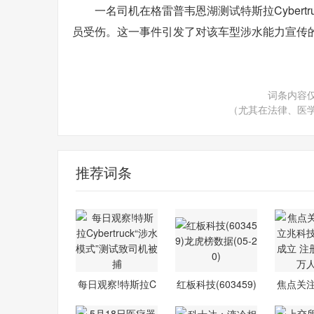
一名司机在格雷普韦恩湖测试特斯拉Cyber
员受伤。这一事件引发了对该车型涉水能力宣传
词条内容
（尤其在法律、医
推荐词条
每日观察!特斯拉C
红板科技(603459)
焦点关
ybertruck
龙虎榜数据
兆科