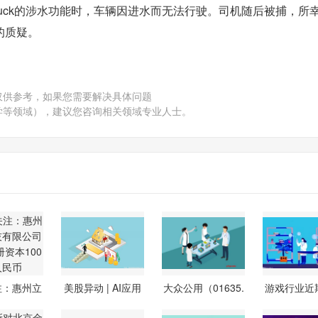
truck的涉水功能时，车辆因进水而无法行驶。司机随后被捕，所
的质疑。
仅供参考，如果您需要解决具体问题
学等领域），建议您咨询相关领域专业人士。
注：惠州立
美股异动 | AI应用
大众公用（01635.
游戏行业近
技有限
软件股
HK）控股股
周期延