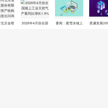
对北京金橙
2026年4月份全国
要闻：蜜雪冰城上
星谦发展(006
技股份
规上工业天
线黄仁勋“
K)宣派