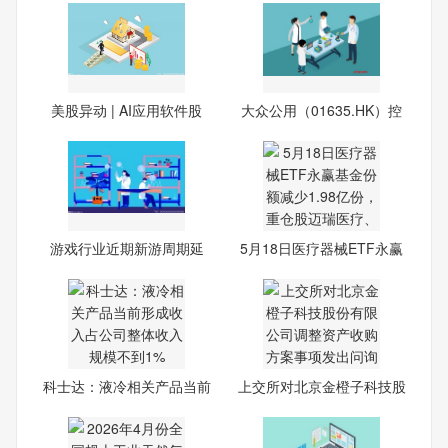
美股异动 | AI应用软件股
大众公用（01635.HK）控
股股
游戏行业近期新游周期延
5月18日医疗器械ETF永赢
续，
基金
科士达：液冷相关产品当前
上交所对北京金橙子科技股
形
份