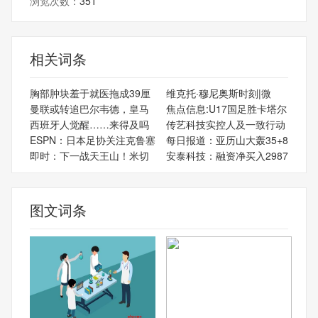
浏览次数：
351
相关词条
胸部肿块羞于就医拖成39厘
维克托·穆尼奥斯时刻|微
曼联或转追巴尔韦德，皇马
焦点信息:U17国足胜卡塔尔
西班牙人觉醒……来得及吗
传艺科技实控人及一致行动
ESPN：日本足协关注克鲁塞
每日报道：亚历山大轰35+8
即时：下一战天王山！米切
安泰科技：融资净买入2987
图文词条