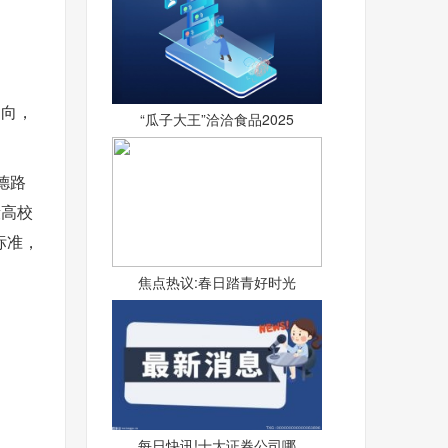
导向，
“瓜子大王”洽洽食品2025
德路
段高校
标准，
焦点热议:春日踏青好时光
每日快讯!十大证券公司哪