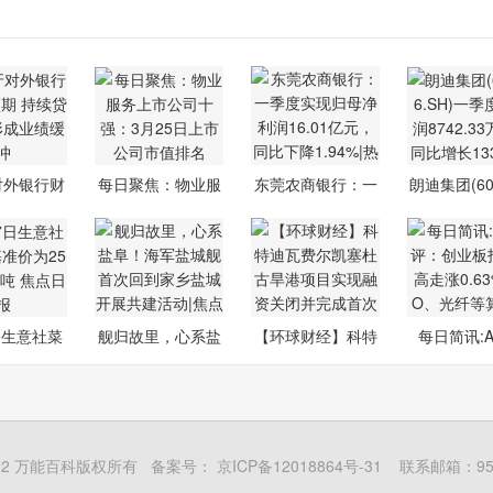
对外银行财
每日聚焦：物业服
东莞农商银行：一
朗迪集团(603
超预期
务上市公司
季度实现归
SH)一
日生意社菜
舰归故里，心系盐
【环球财经】科特
每日简讯:
基准价
阜！海军盐
迪瓦费尔凯
评：创业
5-2022 万能百科版权所有 备案号：
京ICP备12018864号-31
联系邮箱：954 1