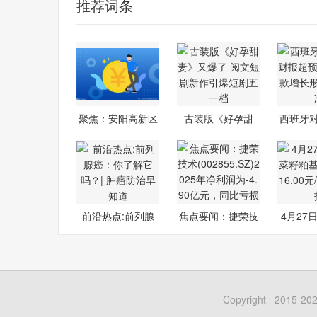
推荐词条
聚焦：安阳高新区
古装版《好孕甜
西班牙
精准施划17
妻》又爆了
报
前沿热点:前列腺
焦点要闻：捷荣技
4月27
癌：你了解
术(002855.
籽粕
Copyright 201