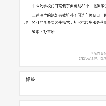
中医药学校门口南侧东侧施划32个，北侧东
上述泊位的施划有效填补了周边车位缺口，
理，紧盯群众各类民生需求，切实把民生服务落
编审：孙喜增
词条内容
（尤其在法律、医
标签
高新区
停车位
居民区
停车难