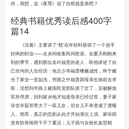
诗，我想，这《夜莺》说了自然就是美吧？
经典书籍优秀读后感400字
篇14
《活着》主要讲了“我”在年轻时获得了一个游手
好闲的职业——去乡间收集民间歌谣。在夏天刚刚来
到的季节，遇到那位名叫福贵的老人，听他讲述了自
己坎坷的人生经历：地主少爷福贵嗜赌成性，终于赌
光了家业一贫如洗，穷困之中福贵因母亲生病前去求
医，没想到半路上被国民党部队抓了壮丁，后被解放
军所俘虏，回到家乡他才知道母亲已经过世，妻子家
珍含辛茹苦带大了一双儿女，但女儿不幸变成了聋哑
人。然而，真正的悲剧从此才开始渐次上演。家珍因
患有软骨病而干不了重活；儿子因与女校长血型相