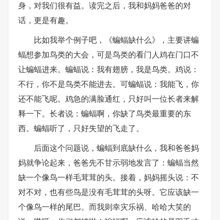
身，对我们很有益。读完之后，我和妈妈爸爸的对
话，更是有趣。
比如我举个例子吧，《蝙蝠缺什么》，主要讲蝙
蝠想参加鸟类的大会，可是鸟类的看门人鸡在门口不
让蝙蝠进来。蝙蝠说：我有翅膀，我是鸟类。鸡说：
不行，你不是鸟类不能进去。可蝙蝠说：我能飞，你
还不能飞呢。鸡急的满脸通红，只好叫一位长者来解
释一下。长者说：蝙蝠啊，你缺了鸟类最重要的东
西。蝙蝠听了，只好失望的飞走了。
后面这个问题说，蝙蝠到底缺什么，我和爸爸妈
妈就争论起来，爸爸先不甘示弱地发言了：蝙蝠当然
缺一个像鸟一样毛茸茸的头。接着，妈妈摇头说：不
对不对，也有些鸟是没有毛茸茸的头呀。它应该缺一
个像鸟一样的尾巴。而我则幸灾乐祸、哈哈大笑的