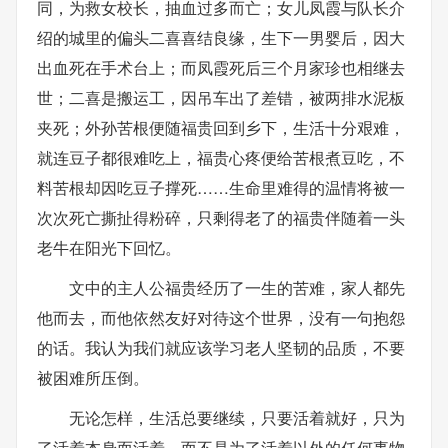
同，为救女校长，抽血过多而亡；女儿凤霞与队长介
绍的城里的偏头二喜喜结良缘，生下一男婴后，因大
出血死在手术台上；而凤霞死后三个月家珍也相继去
世；二喜是搬运工，因吊车出了差错，被两排水泥板
夹死；外孙苦根便随福贵回到乡下，生活十分艰难，
就连豆子都很难吃上，福贵心疼便给苦根煮豆吃，不
料苦根却因吃豆子撑死……生命里难得的温情将被一
次次死亡撕扯得粉碎，只剩得老了的福贵伴随着一头
老牛在阳光下回忆。
文中的主人公福贵经历了一生的苦难，家人都先
他而去，而他依然友好对待这个世界，没有一句抱怨
的话。我认为我们就应该学习老人坚韧的品质，不要
被困难所压倒。
无论怎样，生活总要继续，只要活着就好，只为
了活着本身而活着，而不是为了活着以外的任何事物