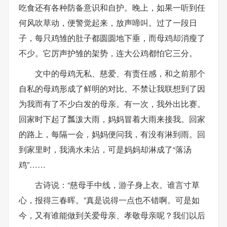
吃食还有各种防备意识和自护。晚上，如果一听到任
何风吹草动，便警觉起来，放声啼叫。过了一段日
子，每只鸡雏的肚子都圆圆地下垂，而母鸡却消瘦了
不少。它厉声护雏的架势，连大公鸡都怕它三分。
文中的母鸡无私、慈爱、有责任感，和之前那个
自私的母鸡形成了鲜明的对比。不禁让我联想到了因
为我而有了不少白发的母亲。有一次，我外出比赛。
回家时下起了瓢泼大雨，妈妈冒着大雨来接我。回家
的路上，每隔一会，妈妈便问我，有没有淋到雨。回
到家里时，我滴水未沾，可是妈妈却淋成了“落汤
鸡”……
古诗说：“慈母手中线，游子身上衣。谁言寸草
心，报得三春晖。”真是说得一点也不错啊。可是如
今，又有谁能做到关爱母亲、孝敬母亲呢？我们以后