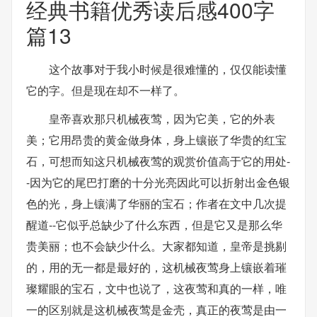
经典书籍优秀读后感400字
篇13
这个故事对于我小时候是很难懂的，仅仅能读懂
它的字。但是现在却不一样了。
皇帝喜欢那只机械夜莺，因为它美，它的外表
美；它用昂贵的黄金做身体，身上镶嵌了华贵的红宝
石，可想而知这只机械夜莺的观赏价值高于它的用处-
-因为它的尾巴打磨的十分光亮因此可以折射出金色银
色的光，身上镶满了华丽的宝石；作者在文中几次提
醒道--它似乎总缺少了什么东西，但是它又是那么华
贵美丽；也不会缺少什么。大家都知道，皇帝是挑剔
的，用的无一都是最好的，这机械夜莺身上镶嵌着璀
璨耀眼的宝石，文中也说了，这夜莺和真的一样，唯
一的区别就是这机械夜莺是金壳，真正的夜莺是由一