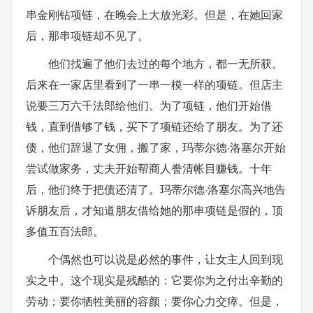
串金刚钻项链，在晚会上大放光彩。但是，在她回家
后，那串项链却不见了。
他们找遍了他们去过的每个地方，都一无所获。
后来在一家店里看到了一串一模一样的项链。但店主
说要三万六千法郎给他们。为了项链，他们开始借
钱，直到借够了钱，买下了项链还给了朋友。为了还
债，他们辞退了女佣，搬了家，玛蒂尔德·洛塞尔开始
尝试做家务，丈夫开始帮商人誊清帐目赚钱。十年
后，他们终于把债还清了。玛蒂尔德·洛塞尔高兴地告
诉朋友后，才知道朋友借给她的那串项链是假的，顶
多值五百法郎。
个偶然也可以说是必然的事件，让女主人回到现
实之中。这个现实是残酷的：它要你为之付出辛勤的
劳动；要你牺牲美丽的容颜；要你心力交瘁。但是，