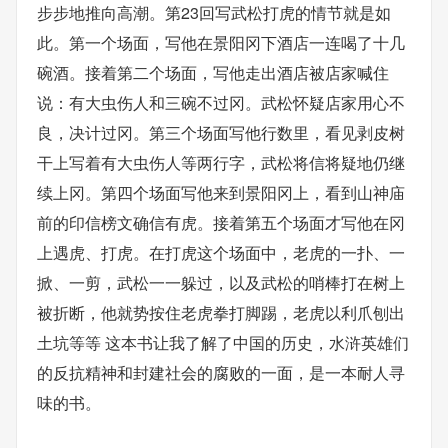
步步地推向高潮。第23回写武松打虎的情节就是如
此。第一个场面，写他在景阳冈下酒店一连喝了十几
碗酒。接着第二个场面，写他走出酒店被店家喊住
说：有大虫伤人和三碗不过冈。武松怀疑店家用心不
良，决计过冈。第三个场面写他行数里，看见剥皮树
干上写着有大虫伤人等两行字，武松将信将疑地仍继
续上冈。第四个场面写他来到景阳冈上，看到山神庙
前的印信榜文确信有虎。接着第五个场面才写他在冈
上遇虎、打虎。在打虎这个场面中，老虎的一扑、一
掀、一剪，武松一一躲过，以及武松的哨棒打在树上
被折断，他就势按住老虎拳打脚踢，老虎以利爪刨出
土坑等等 这本书让我了解了中国的历史，水浒英雄们
的反抗精神和封建社会的腐败的一面，是一本耐人寻
味的书。