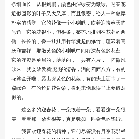
条细而长，从根到梢，颜色由深绿变为嫩绿。迎春花
近似圆形的叶子又大又厚，而且很密，给人一种敦厚
朴实的感觉。它的花像一个小喇叭，吹着迎接春天的
号角；它的花很小，但很多，整齐地排列在花蔓的两
侧，长长的，像一挂挂用竹竿挑起的爆竹，蕴涵着喜
庆和吉祥；那嫩黄色的小喇叭中间有深黄色的花蕊，
它的花瓣是单层的，薄薄的，一共有六片，一阵微风
吹来，就会散发着淡淡的清香，洒向四面八方，有的
花瓣全开啦，露出深黄色的花蕊，有的头上还带了一
点绿色；有的还是花骨朵，看起来饱胀得马上要破裂
似的。
这么多的迎春花，一朵挨着一朵，看看这一朵很
美，看看那一朵也很美，真是犹如一匹金色的锦缎。
我喜欢迎春花的精神，它们尽管没有月季花那样