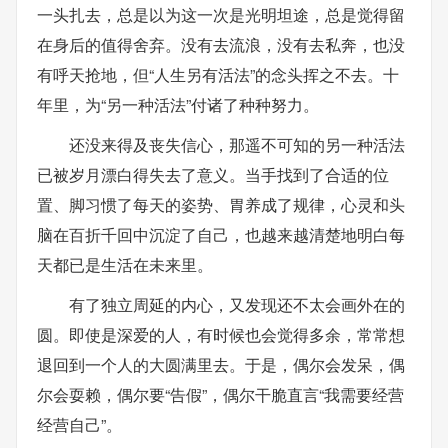
一头扎去，总是以为这一次是光明坦途，总是觉得留
在身后的值得舍弃。没有去流浪，没有去私奔，也没
有呼天抢地，但“人生另有活法”的念头挥之不去。十
年里，为“另一种活法”付诸了种种努力。
还没来得及丧失信心，那遥不可知的另一种活法
已被岁月漂白得失去了意义。当手找到了合适的位
置、脚习惯了每天的姿势、胃养成了规律，心灵和头
脑在百折千回中沉淀了自己，也越来越清楚地明白每
天都已是生活在未来里。
有了独立周延的内心，又发现还不太会画外在的
圆。即使是深爱的人，有时候也会觉得多余，常常想
退回到一个人的大圆满里去。于是，偶尔会发呆，偶
尔会耍赖，偶尔要“告假”，偶尔干脆直言“我需要经营
经营自己”。