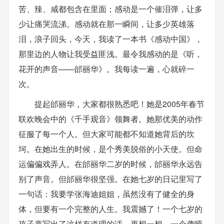
苦、辣、咸都包含在里面；感动是一个催泪弹，让多
少让痛哭流涕。感动就在那一瞬间，让多少英雄落
泪，浪子回头，今天，我读了一本书《感动中国》，
那里边的人物让我受益匪浅。最令我感动的是《听，
花开的声音——邰丽华》。我每读一遍，心就碎一
次。
提起邰丽华，大家都很熟悉吧！她是2005年春节
联欢晚会中的《千手观音》领舞者。她那优美的动作
征服了每一个人。但大家可能都不知道她背后的坎
坷。在她出生的时候，是个秀美脱俗的小天使。但命
运偏偏戏弄人。在邰丽华二岁的时候，邰丽华永远告
别了声音。但邰丽华很坚强。在她七岁的日记里写了
一句话：我要学张海迪姐姐，虽然没有了健全的身
体，但要有一个完整的人生。我震撼了！一个七岁的
孩子竟写出了这样有道理的话。再想一想，一个聋哑