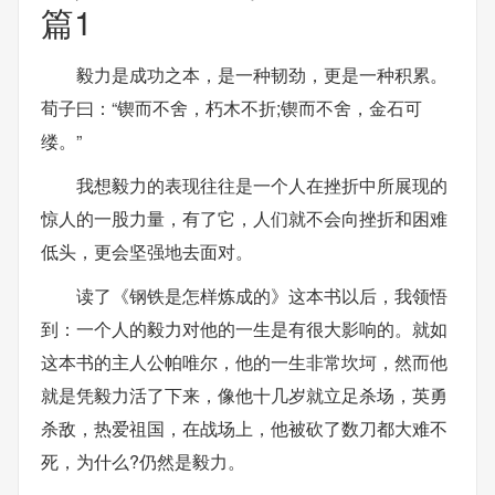
篇1
毅力是成功之本，是一种韧劲，更是一种积累。
荀子曰：“锲而不舍，朽木不折;锲而不舍，金石可
缕。”
我想毅力的表现往往是一个人在挫折中所展现的
惊人的一股力量，有了它，人们就不会向挫折和困难
低头，更会坚强地去面对。
读了《钢铁是怎样炼成的》这本书以后，我领悟
到：一个人的毅力对他的一生是有很大影响的。就如
这本书的主人公帕唯尔，他的一生非常坎坷，然而他
就是凭毅力活了下来，像他十几岁就立足杀场，英勇
杀敌，热爱祖国，在战场上，他被砍了数刀都大难不
死，为什么?仍然是毅力。