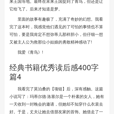
来王国等地。最终在未来王国捉到了青鸟，但还是让
它给飞了。后来才知道是梦。
里面的故事有趣极了，充满了奇妙的幻想。我看
完了这本时，我感觉他们遇见的了可怕的事情也不算
可怕，要是我肯定不想弥蒂儿那样胆小，但仔细一想
又被主人公为救那位小姑娘的勇敢精神感动了!
我爱《青鸟》!
经典书籍优秀读后感400字
篇4
我看完了莫泊桑的【项链】后，深有感触。这篇
小说写了：玛蒂尔德·洛塞尔是一个朴素的女人，她有
一天收到一封晚会的邀请，但她却不知穿什么衣裳去
好。于是，丈夫让她去借朋友家的首饰。她借走了一