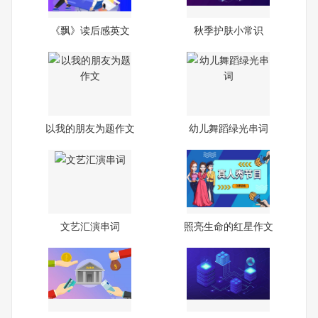
《飘》读后感英文
秋季护肤小常识
以我的朋友为题作文
幼儿舞蹈绿光串词
文艺汇演串词
照亮生命的红星作文