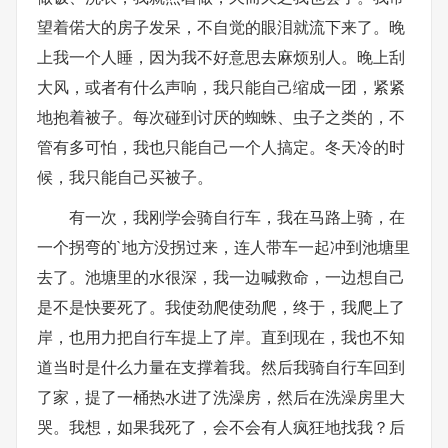
望着偌大的房子发呆，不自觉的眼泪就流下来了。晚
上我一个人睡，因为我不好意思去麻烦别人。晚上刮
大风，或者有什么声响，我只能自己缩成一团，紧紧
地抱着被子。每次碰到讨厌的蜘蛛、虫子之类的，不
管有多可怕，我也只能自己一个人搞定。冬天冷的时
候，我只能自己买被子。
有一次，我刚学会骑自行车，我在马路上骑，在
一个拐弯的`地方没拐过来，连人带车一起冲到池塘里
去了。池塘里的水很深，我一边喊救命，一边想自己
是不是快要死了。我使劲爬使劲爬，终于，我爬上了
岸，也用力把自行车提上了岸。直到现在，我也不知
道当时是什么力量在支撑着我。然后我骑自行车回到
了家，提了一桶热水进了洗澡房，然后在洗澡房里大
哭。我想，如果我死了，会不会有人疯狂地找我？后