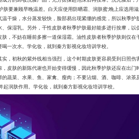
护肤要兼顾早晚温差。白天应使用防晒霜、润肤蜜;晚上应选用滋
气温干燥，水分蒸发较快，脸部易出现紧绷的感觉，所以秋季护
水、保湿乳。另外，干性皮肤者秋季护肤最好能多进行按摩，以
皮肤，不妨在睡前多擦一道保湿霜。油性皮肤者秋季护肤则仅在
要喝一次水。学化妆，就到秦方影视化妆培训学校。
其实，初秋的紫外线相当强烈，这个时期皮肤更容易受到日照伤
凉，皮肤的新陈代谢也开始变得缓慢，因此秋季护肤还应在出门
鲜的蔬菜、水果、鱼、家禽、瘦肉；不要沾烟、酒、咖啡、浓茶
，并起润肤作用。学化妆，就到秦方影视化妆培训学校。