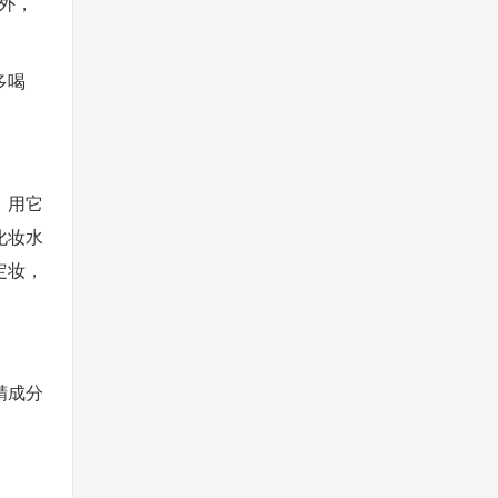
外，
多喝
，用它
化妆水
定妆，
精成分