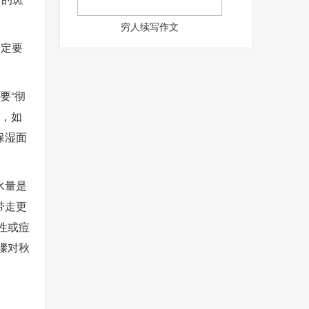
穷人续写作文
一定要
要“彻
度，如
保湿面
水量是
带走更
性或痘
骤对秋