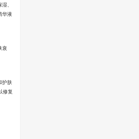
保湿、
精华液
肤衰
和护肤
以修复