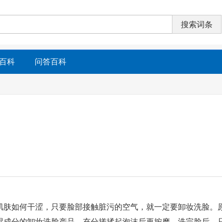
百科
问答百科
肌肤如何干涩，只要脸部接触脏污的空气，就一定要卸妆洗脸。
湿成分的卸妆洗脸产品，充分搓揉起泡沫后再按摩。洗完脸后，