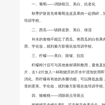
一、葡萄——消除暗沉、美白、抗老化
秋季护肤首先将葡萄连皮及果肉一起捣碎，
培训学校。
二、西瓜——镇静皮肤、美白、保湿
补水的食物不能忘了西瓜。将西瓜的白色果
滑。学化妆，就到秦方影视化妆培训学校。
三、柠檬——美白、除皱、抗痘
柠檬榨汁后可与其他食材调和敷用，避免直
片，去1-2片放入一杯刚烧开的开水中浸泡饮用
消化。而柠檬有有效的杀菌功能，可以降低血脂
变的更美。学化妆，就到秦方影视化妆培训学校
四、猕猴桃——消除斑点等斑点
猕猴桃富含维生素E，可干扰玄色素天生，