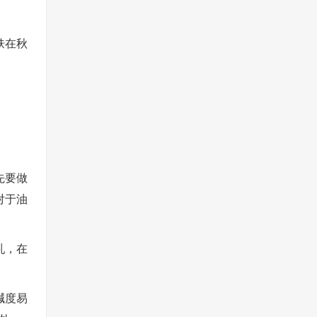
肤在秋
先要做
对于油
乳，在
碱度易