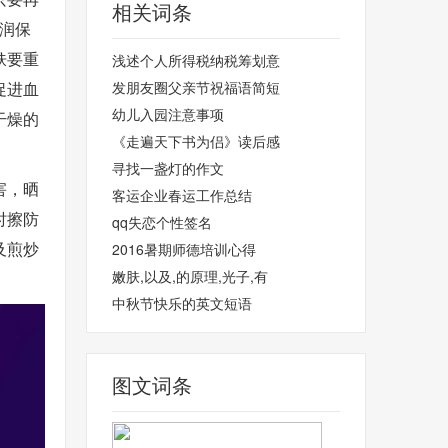
相关词条
润保
肤要重
浅述个人所得税纳税筹划意
促进血
发朋友圈父亲节祝福语简短
幼儿入园注意事项
干燥的
《走遍天下书为侣》读后感
寻找一盏灯的作文
害，晒
客运企业春运工作总结
时擦防
qq失恋个性签名
及煎炒
2016暑期师德培训心得
嫩肤,以及,的原理,光子,有
中秋节快乐的英文短语
图文词条