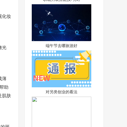
视化妆
端午节去哪旅游好
嫩光
成薄
帮助
对另类创业的看法
让肌肤
有的斑