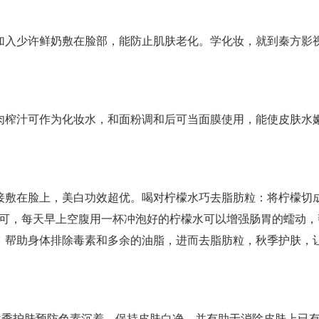
加入少许鲜奶敷在脸部，能防止肌肤老化。学化妆，就到秦方影
肉榨汁可作为化妆水，和面粉调和后可当面膜使用，能使皮肤水
接敷在脸上，美白功效超优。喝对柠檬水巧去脂肪粒：将柠檬切
即可，每天早上空腹用一杯冲泡好的柠檬水可以增强肠胃的蠕动，
，帮助身体排除毒素和多余的油脂，进而去脂肪粒，秋季护肤，
。
秋季护肤预防色素沉着、保持皮肤白净，并有助于消除皮肤上已