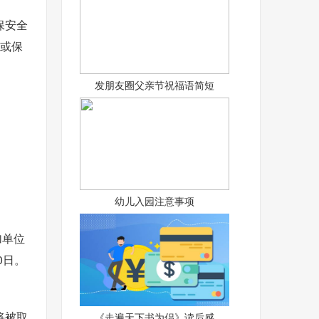
保安全
1或保
发朋友圈父亲节祝福语简短
幼儿入园注意事项
加单位
0日。
将被取
《走遍天下书为侣》读后感