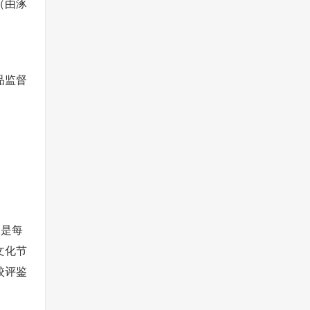
（由涿
品监督
更是每
文化节
校评鉴