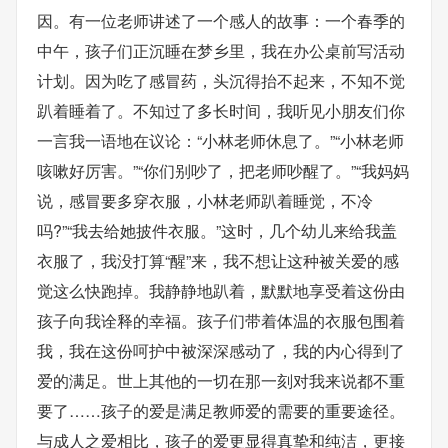
因。有一位老师讲述了一个感人的故事：一个春季的
中午，孩子们正沉睡在梦乡里，我在办公桌前写活动
计划。因为吃了感冒药，头沉得抬不起来，不知不觉
趴着睡着了。不知过了多长时间，我听见小朋友们你
一言我一语地在议论：“小林老师休息了。”“小林老师
咳嗽好厉害。”“你们别吵了，把老师吵醒了。”“我妈妈
说，感冒要多穿衣服，小林老师趴着睡觉，不冷
吗?”“我去给她披件衣服。”这时，几个幼儿来给我盖
衣服了，我没打算“醒”来，我不想让这种被关爱的感
觉这么快跑掉。我静静地趴着，默默地享受着这份由
孩子向我诠释的幸福。孩子们带着体温的衣服包围着
我，我在这份呵护中被深深感动了，我的内心得到了
爱的满足。世上其他的一切在那一刻对我来说都不重
要了……孩子的爱是满足教师爱的需要的重要途径。
与成人之爱相比，孩子的爱更显得真挚和纯洁，更接