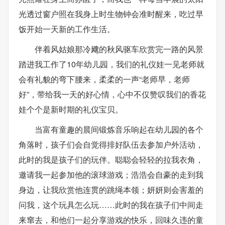
光透过窗户照在我身上时生物钟会准时醒来，吃过早
饭开始一天新的工作生活。
伴着风姑娘那冷飕的秋风驱车欣赏完一路的风景
踏进我工作了10年幼儿园，我们的礼仪娃一见老师就
会有礼貌的弯下腰来，柔柔的一声“老师早，老师
好”，带给我一天的好心情，心中不仅赞叹我们的香花
娃个个是新时期的礼仪宝贝。
当富有童趣的晨间锻炼音乐响起在幼儿园的各个
角落时，孩子们会自觉得排好队伍去参加户外活动，
此时的我是孩子们的玩伴。聪聪会轻轻的拉我衣角，
邀请我一起参加他的滚球游戏；浩浩会自豪的走到我
身边，让我欣赏他连贯的跳绳本领；妍妍则会害羞的
问我，这个玩具怎么玩……此时的我在孩子们中间走
来窜去，和他们一起分享游戏的快乐，回味久违的童