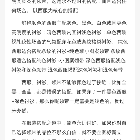
明亮图案的领带。这是永不过时的搭配，而且适合任
何场合。 以西服为核心的搭配
鲜艳颜色的西服宜配灰色、黑色、白色或同类色
高明度的衬衫；暗色西装内宜衬浅色衬衫；单色西装
视礼仪性场合的气氛配穿花色或条纹格类衬衫。 纯色
西服适合搭配条纹的衬衫+纯色或小图案领带 条纹西
服适合搭配纯色衬衫+小图案领带 深色西服搭配浅色
衬衫和深色领带 浅色西服搭配深色衬衫和浅色领带
西服、衬衫、领带不能够颜色过于接近，比如全
黑，全蓝，都是错误的搭配。如果穿了一件黑色西服
+深色衬衫，那么你呢领带一定需要是浅色的。反过
来亦然。
在服装搭配之道中，简单永远讨好。如果你对自
己选择领带的品位不那么自信，就不要企图标新立