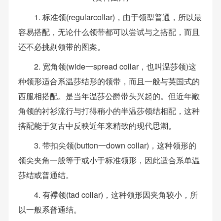
1. 标准领(regularcoIlar)，由于领型普通，所以最
容易搭配，无论什么领带都可以尝试与之搭配，而且
还不必挑剔领带的图案。
2. 宽角领(wide一spread collar，也叫温莎领)这
种领形适合系温莎结形的领带，而且一般与英国式的
西服相搭配。是当年温莎公爵带头兴起的。但近年敞
角领的衬衫流行与打得稍小的半温莎领结相配，这种
搭配能于复古中反映近年来精致的现代思潮。
3. 带扣尖领(button一down collar)，这种领形的
领尖夹角一般等于或小于标准领形，因此适合系单温
莎结或普通结。
4. 有襻领(tad collar)，这种领形因夹角较小，所
以一般系普通结。