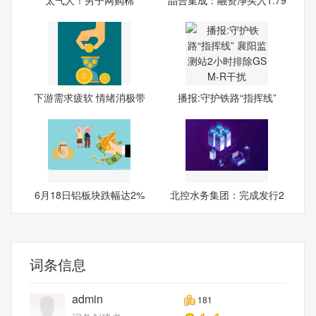
被，“仅
亿
下游需求疲软 情绪消极带
播报:守护铁路“指挥线”
动
6月18日铝板块跌幅达2%
北控水务集团：完成发行2
026
词条信息
admin
181