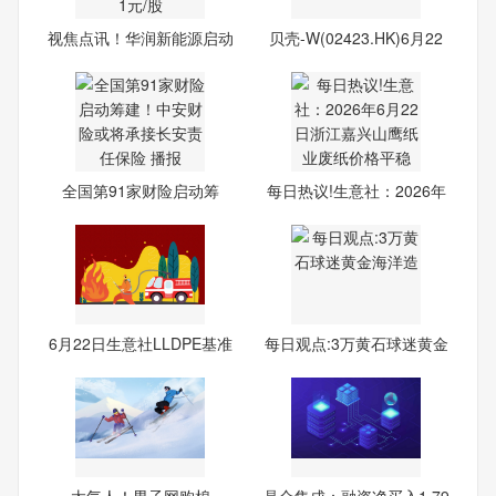
视焦点讯！华润新能源启动
贝壳-W(02423.HK)6月22
A
日回
全国第91家财险启动筹
每日热议!生意社：2026年
建！中
6月
6月22日生意社LLDPE基准
每日观点:3万黄石球迷黄金
价为
海
太气人！男子网购棉
晶合集成：融资净买入1.79