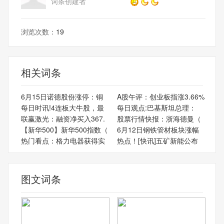
词条创建者
浏览次数：
19
相关词条
6月15日诺德股份涨停：铜
A股午评：创业板指涨3.66%
每日时讯!4连板大牛股，最
每日观点:巴基斯坦总理：
联赢激光：融资净买入367.
股票行情快报：浙海德曼（
【新华500】新华500指数（
6月12日钢铁管材板块涨幅
热门看点：格力电器获得实
热点！[快讯]五矿新能公布
图文词条