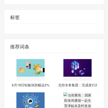
标签
emsp
鑫源智造
永杰新材
中国铝业
推荐词条
6月18日铝板块跌幅达2%
北控水务集团：完成发行2
026