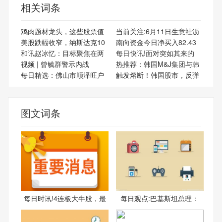
相关词条
鸡肉题材龙头，这些股票值
当前关注:6月11日生意社沥
美股跌幅收窄，纳斯达克10
南向资金今日净买入82.43
和讯赵冰忆：目标聚焦在两
每日快讯!面对突如其来的
视频 | 曾毓群警示内战
热推荐：韩国M&J集团与韩
每日精选：佛山市顺泽旺户
触发熔断！韩国股市，反弹
图文词条
每日时讯!4连板大牛股，最
每日观点:巴基斯坦总理：