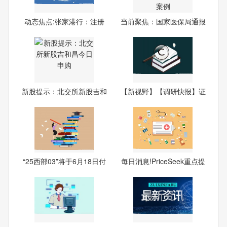
动态焦点:张家港行：注册
当前聚焦：国家医保局通报
资
一
新股提示：北交所新股吉和
【新视野】【调研快报】证
昌
通
“25西部03”将于6月18日付
每日消息!PriceSeek重点提
息
醒