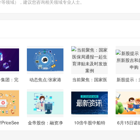
学等领域），建议您咨询相关领域专业人士。
务集团：完
动态焦点:张家港
当前聚焦：国家医
新股提示：
2026
行：注册资
保局通报一
新股吉
riceSee
金帝股份：融资净
10倍牛股中船特
6月15日诺
点提醒
偿还249.33
气，紧急回应
涨停：铜