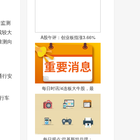
阳监测
成较大
A股午评：创业板指涨3.66%
准测向
通行安
每日时讯!4连板大牛股，最
行车
每日观点:巴基斯坦总理：