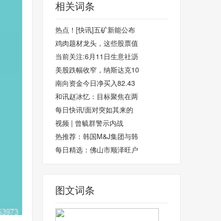
相关词条
热点！[快讯]五矿新能公布
鸡肉题材龙头，这些股票值
当前关注:6月11日生意社沥
美股跌幅收窄，纳斯达克10
南向资金今日净买入82.43
和讯赵冰忆：目标聚焦在两
每日快讯!面对突如其来的
视频 | 曾毓群警示内战
热推荐：韩国M&J集团与韩
每日精选：佛山市顺泽旺户
图文词条