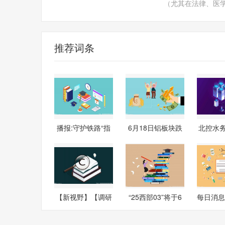
（尤其在法律、医
推荐词条
播报:守护铁路“指
6月18日铝板块跌
北控水
挥线”
幅达2%
成发行
【新视野】【调研
“25西部03”将于6
每日消息!P
快报】证通
月18日付息
k重