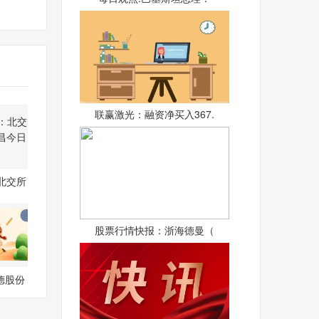
联赢激光：融资净买入367.
北交所
和昌
股票行情快报：浙海德曼（
德股份
箔/